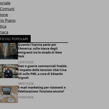
oriale
 Comuni
ione
mo Piano
tica
naca
TICOLI POPOLARI
Quando l'Irpinia parte per
l'America: sulle tracce degli
emigranti tra le strade di New
York
22/07/2026
Dazi e guerre commerciali fredde:
l’impatto delle tensioni USA-Cina-
UE sulle PMI, a cura di Edoardo
Gignoli
08/07/2026
E-mail marketing per ristoranti e
fidelizzazione: funziona ancora?
16/06/2026