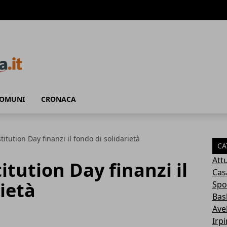
COMUNI
CRONACA
titution Day finanzi il fondo di solidarietà
CA
Attu
itution Day finanzi il
Cas
ietà
Spo
Bas
Avel
Irp