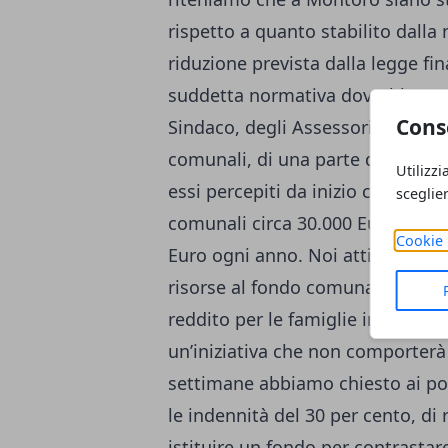
rispetto a quanto stabilito dalla
riduzione prevista dalla legge fin
suddetta normativa dovrebbe com
Cons
Sindaco, degli Assessori, del Pres
comunali, di una parte delle inde
Utilizzi
essi percepiti da inizio consiliatu
sceglie
comunali circa 30.000 Euro e, dal
Cookie 
Euro ogni anno. Noi attivisti di 
risorse al fondo comunale di soli
reddito per le famiglie in diffico
un’iniziativa che non comporterà 
settimane abbiamo chiesto ai pol
le indennità del 30 per cento, di 
istituire un fondo per contrastar