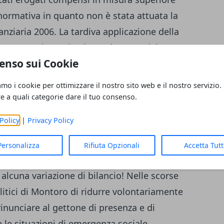
 normativa in quanto non è stata attuata la
anziaria 2006. La tardiva applicazione della
portare la restituzione, da parte del
enso sui Cookie
idente dell’assise e dei consiglieri
nnità di carica e dei gettoni di presenza da
amo i cookie per ottimizzare il nostro sito web e il nostro servizio.
ra. Il “Resistution Day” porterà nelle casse
re a quali categorie dare il tuo consenso.
 2017, consentirà un risparmio di 11.500
Policy
|
Privacy Policy
Montoro 5 Stelle chiederemo di destinare tali
darietà per attivare misure di sostegno al
Personalizza
Rifiuta Opzionali
Accetta Tut
ltà e per i disoccupati di Montoro,
alcuna variazione di bilancio! Nelle scorse
itici di Montoro di ridurre volontariamente
rinunciare al gettone di presenza e di
e le situazioni di emergenza sociale.