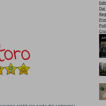
Edit
Dai
Reg
Pri
Poli
Cro
AR
dovranno restituire parte dei compensi