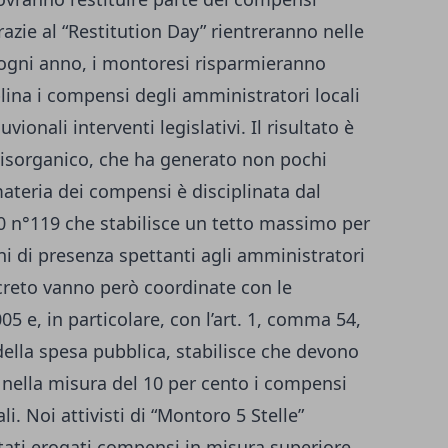
grazie al “Restitution Day” rientreranno nelle
 ogni anno, i montoresi risparmieranno
lina i compensi degli amministratori locali
vionali interventi legislativi. Il risultato è
isorganico, che ha generato non pochi
ateria dei compensi è disciplinata dal
00 n°119 che stabilisce un tetto massimo per
oni di presenza spettanti agli amministratori
creto vanno però coordinate con le
05 e, in particolare, con l’art. 1, comma 54,
della spesa pubblica, stabilisce che devono
 nella misura del 10 per cento i compensi
i. Noi attivisti di “Montoro 5 Stelle”
tati erogati compensi in misura superiore