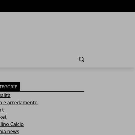
Cerca
TEGORIE
alità
a e arredamento
rt
ket
lino Calcio
inia news