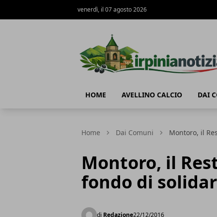
venerdì, il 07 agosto 2026
Irpinianotizia.it
HOME
AVELLINO CALCIO
DAI 
Home
Dai Comuni
Montoro, il Res
Montoro, il Rest
fondo di solidar
di
Redazione
22/12/2016