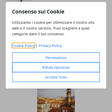
02/11/2018
Consenso sui Cookie
Utilizziamo i cookie per ottimizzare il nostro sito
web e il nostro servizio. Puoi scegliere a quali
categorie dare il tuo consenso.
Cookie Policy
|
Privacy Policy
Personalizza
Avellino/Verso le amministrative:
Centrosinistra unito sull'Avvocato Pizza
Rifiuta Opzionali
10/05/2018
Accetta Tutto