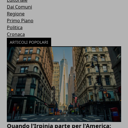
Dai Comuni
Regione
Primo Piano
Politica
Cronaca
ARTICOLI POPOLARI
Quando l'Irpinia parte per l'America: