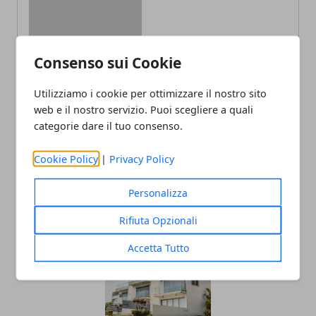
Consenso sui Cookie
Redazione
Utilizziamo i cookie per ottimizzare il nostro sito
web e il nostro servizio. Puoi scegliere a quali
categorie dare il tuo consenso.
Cookie Policy
|
Privacy Policy
Personalizza
ARTICOLI CORRELATI
Rifiuta Opzionali
Accetta Tutto