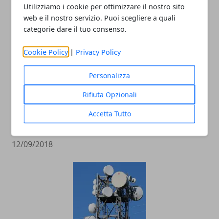
ARTICOLI CORRELATI
Utilizziamo i cookie per ottimizzare il nostro sito
web e il nostro servizio. Puoi scegliere a quali
categorie dare il tuo consenso.
Cookie Policy
|
Privacy Policy
Personalizza
Rifiuta Opzionali
Marijuana light sequestrata in Irpinia,
Accetta Tutto
undici quintali distrutti sul posto
12/09/2018