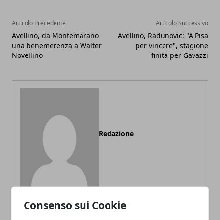
Articolo Precedente
Articolo Successivo
Avellino, da Montemarano
Avellino, Radunovic: "A Pisa
una benemerenza a Walter
per vincere", stagione
Novellino
finita per Gavazzi
Redazione
Consenso sui Cookie