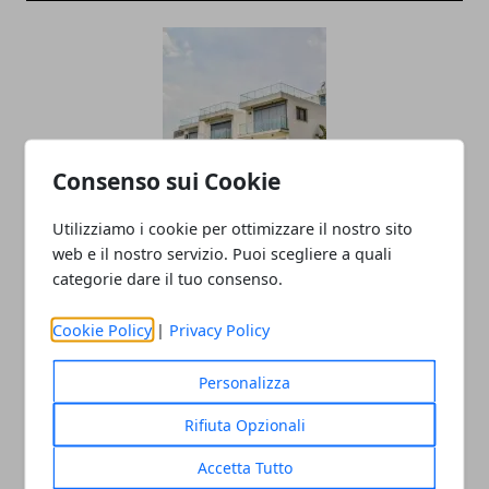
Consenso sui Cookie
La situazione nel 2018 del Mercato
Utilizziamo i cookie per ottimizzare il nostro sito
Immobiliare ad Avellino
web e il nostro servizio. Puoi scegliere a quali
categorie dare il tuo consenso.
05/01/2019
Cookie Policy
|
Privacy Policy
Personalizza
Rifiuta Opzionali
Accetta Tutto