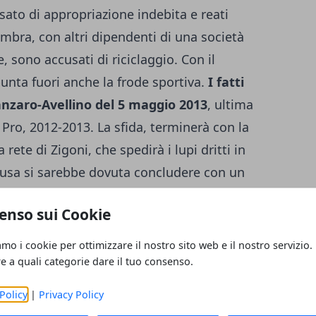
ato di appropriazione indebita e reati
 Ambra, con altri dipendenti di una società
, sono accusati di riciclaggio. Con il
unta fuori anche la frode sportiva.
I fatti
anzaro-Avellino del 5 maggio 2013
, ultima
Pro, 2012-2013. La sfida, terminerà con la
 rete di Zigoni, che spedirà i lupi dritti in
ccusa si sarebbe dovuta concludere con un
della graduatoria, per entrambi le squadre.
enso sui Cookie
la presunta combina, sarebbe saltata
so, non conveniva più. I campani infatti si
amo i cookie per ottimizzare il nostro sito web e il nostro servizio.
que venire meno all'accordo, perchè il
re a quali categorie dare il tuo consenso.
sa contro il Prato, avrebbe compromesso il
Policy
|
Privacy Policy
ugia, secondo in classifica, in quel momento