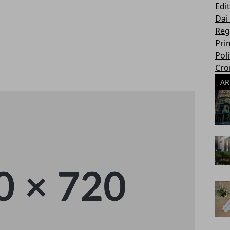
Edit
Dai
Reg
Pri
Poli
Cro
AR