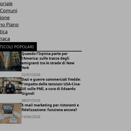
oriale
 Comuni
ione
mo Piano
tica
naca
TICOLI POPOLARI
Quando l'Irpinia parte per
l'America: sulle tracce degli
emigranti tra le strade di New
York
22/07/2026
Dazi e guerre commerciali fredde:
l’impatto delle tensioni USA-Cina-
UE sulle PMI, a cura di Edoardo
Gignoli
08/07/2026
E-mail marketing per ristoranti e
fidelizzazione: funziona ancora?
16/06/2026