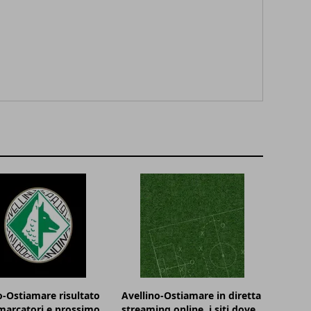
o-Ostiamare risultato
Avellino-Ostiamare in diretta
 marcatori e prossimo
streaming online, i siti dove