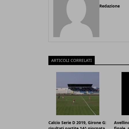
Redazione
ARTICOLI CORRELATI
Calcio Serie D 2019, Girone G:
Avellin
risultati partite 14^ giornata
finale,