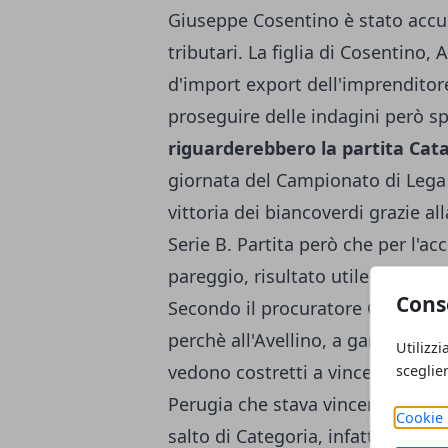
Giuseppe Cosentino è stato accus
tributari. La figlia di Cosentino,
d'import export dell'imprenditore
proseguire delle indagini però sp
riguarderebbero la partita Cat
giornata del Campionato di Lega 
vittoria dei biancoverdi grazie alla
Serie B. Partita però che per l'a
pareggio, risultato utile ai fini 
Cons
Secondo il procuratore Ottavio, 
perchè all'Avellino, a gara in cor
Utilizzi
vedono costretti a vincere e dun
sceglie
Perugia che stava vincendo in ca
Cookie 
salto di Categoria, infatti il Per