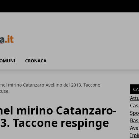
COMUNI
CRONACA
nel mirino Catanzaro-Avellino del 2013. Taccone
CA
cuse.
Attu
Cas
nel mirino Catanzaro-
Spo
13. Taccone respinge
Bas
Avel
Irp