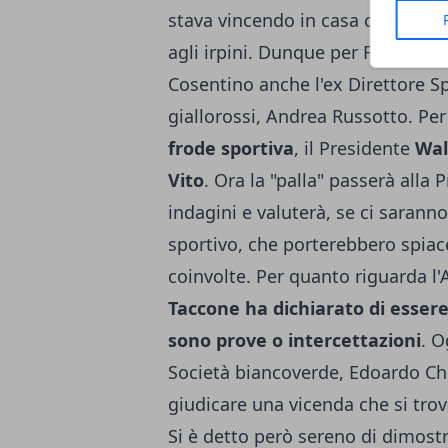
stava vincendo in casa contro il P
agli irpini. Dunque per Frode spor
Cosentino anche l'ex Direttore Sp
giallorossi, Andrea Russotto. Per
frode sportiva
, il Presidente
Wal
Vito
. Ora la "palla" passerà alla 
indagini e valuterà, se ci sarann
sportivo, che porterebbero spiac
coinvolte. Per quanto riguarda l'
Taccone ha dichiarato di essere
sono prove o intercettazioni
. O
Società biancoverde, Edoardo Ch
giudicare una vicenda che si trov
Si è detto però sereno di dimostr