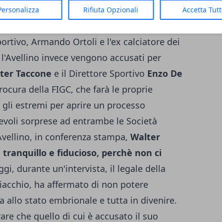
rato (3-0), mettendo i bastoni tra le ruote
Personalizza
Rifiuta Opzionali
Accetta Tut
tiva sono accusati per il Catanzaro, oltre a
ortivo, Armando Ortoli e l'ex calciatore dei
 l'Avellino invece vengono accusati per
ter Taccone
e il Direttore Sportivo
Enzo De
Procura della FIGC, che farà le proprie
o gli estremi per aprire un processo
evoli sorprese ad entrambe le Società
Avellino, in conferenza stampa,
Walter
 tranquillo e fiducioso, perchè non ci
ggi, durante un'intervista, il legale della
iacchio, ha affermato di non potere
a allo stato embrionale e tutta in divenire.
are che quello di cui è accusato il suo