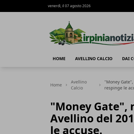
venerdì, il 07 agosto 2026
Irpinianotizia.it
HOME
AVELLINO CALCIO
DAI 
Avellino
"Money Gate", 
Home
Calcio
respinge le ac
"Money Gate", 
Avellino del 20
le accuse.