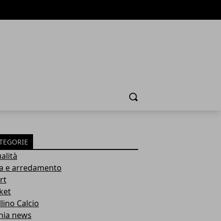
Cerca
TEGORIE
alità
a e arredamento
rt
ket
lino Calcio
inia news