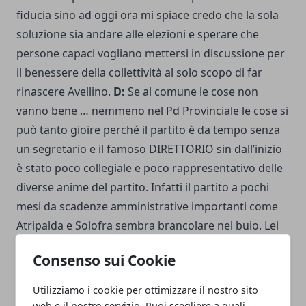
fiducia sino ad oggi ora mi spiace credo che la sola
soluzione sia andare alle elezioni e sperare che
persone capaci vogliano mettersi in discussione per
il benessere della collettività al solo scopo di far
rinascere Avellino.
D:
Se al comune le cose non
vanno bene … nemmeno nel Pd Provinciale le cose si
può tanto gioire perché il partito è da tempo senza
un segretario e il famoso DIRETTORIO sin dall’inizio
è stato poco collegiale e poco rappresentativo delle
diverse anime del partito. Infatti il partito a pochi
mesi da scadenze amministrative importanti come
Atripalda e Solofra sembra brancolare nel buio. Lei
come avvierebbe la fase congressuale e quali criteri
Consenso sui Cookie
sceglierebbe per evitare gli errori del passato?. Lei è
per il rinnovamento della attuale segretario o per la
Utilizziamo i cookie per ottimizzare il nostro sito
conservazione delle solite nomenclature?
R:
Il partito
web e il nostro servizio. Puoi scegliere a quali