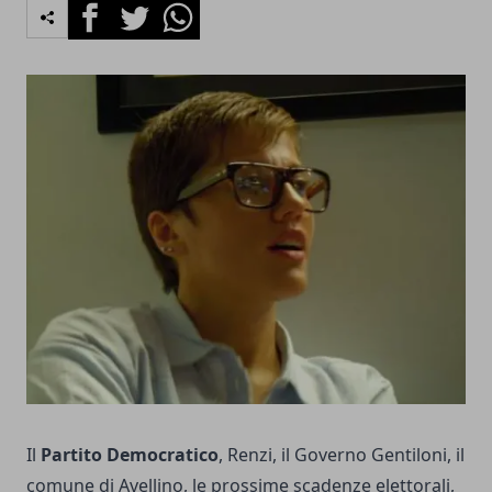
Facebook
Twitter
Whatsapp
Il
Partito Democratico
, Renzi, il Governo Gentiloni, il
comune di Avellino, le prossime scadenze elettorali,