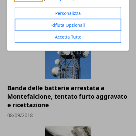
Marijuana light sequestrata in Irpinia,
undici quintali distrutti sul posto
Personalizza
12/09/2018
Rifiuta Opzionali
Accetta Tutto
Banda delle batterie arrestata a
Montefalcione, tentato furto aggravato
e ricettazione
08/09/2018