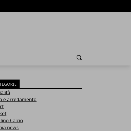
Cerca
TEGORIE
alità
a e arredamento
rt
ket
lino Calcio
inia news