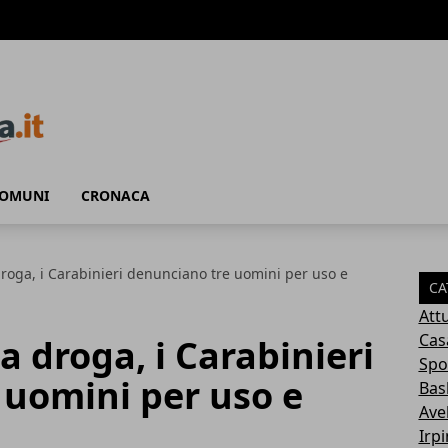
COMUNI
CRONACA
a droga, i Carabinieri denunciano tre uomini per uso e
CA
Attu
Cas
la droga, i Carabinieri
Spo
 uomini per uso e
Bas
Avel
Irp