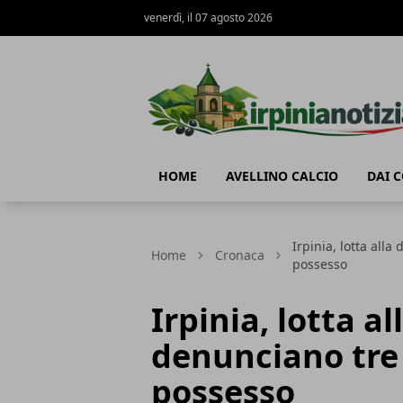
venerdì, il 07 agosto 2026
Irpinianotizia.it
HOME
AVELLINO CALCIO
DAI 
Irpinia, lotta all
Home
Cronaca
possesso
Irpinia, lotta al
denunciano tre
possesso