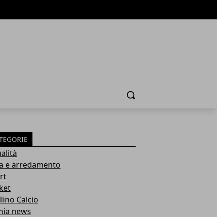
Cerca
TEGORIE
alità
a e arredamento
rt
ket
lino Calcio
inia news