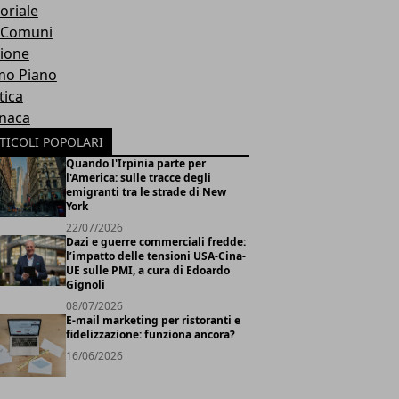
oriale
 Comuni
ione
mo Piano
tica
naca
TICOLI POPOLARI
Quando l'Irpinia parte per
l'America: sulle tracce degli
emigranti tra le strade di New
York
22/07/2026
Dazi e guerre commerciali fredde:
l’impatto delle tensioni USA-Cina-
UE sulle PMI, a cura di Edoardo
Gignoli
08/07/2026
E-mail marketing per ristoranti e
fidelizzazione: funziona ancora?
16/06/2026