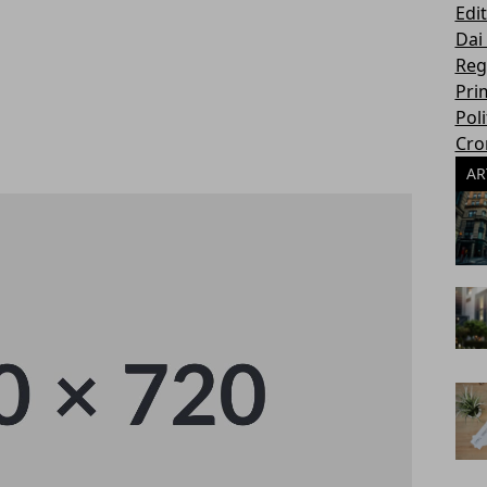
Edit
Dai
Reg
Pri
Poli
Cro
AR