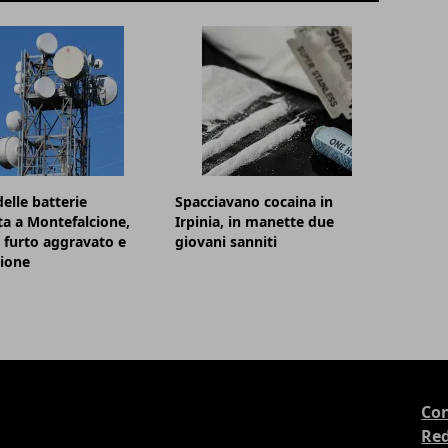
elle batterie
Spacciavano cocaina in
ta a Montefalcione,
Irpinia, in manette due
 furto aggravato e
giovani sanniti
zione
Con
Re