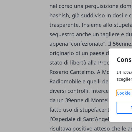
nel corso una perquisizione domi
hashish, già suddiviso in dosi e c
trasparente. Insieme allo stupef
sequestro anche un tagliere e du
appena “confezionato”. Il 56enne
originario di un paese dell’hinte
Cons
stato di libertà alla Procura della
Rosario Cantelmo. A Montella e Nu
Utilizzi
sceglie
Radiomobile e quelli della Stazio
diversi controlli, intercettavano
Cookie 
da un 39enne di Montella ed un 2
fatto uso di stupefacente. Invitat
l’Ospedale di Sant’Angelo dei Lom
risultava positivo atteso che le 