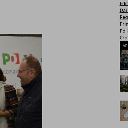
Edit
Dai
Reg
Pri
Poli
Cro
AR