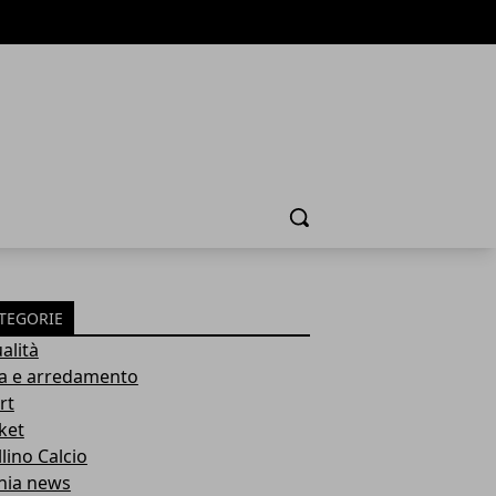
Cerca
TEGORIE
alità
a e arredamento
rt
ket
lino Calcio
inia news