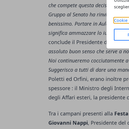
Utilizzi
che compete questa decisione”
.
“N
sceglie
Gruppo al Senato ha rinviato la di
Cookie 
benissimo. Portare in Aula il testo
significa ammazzare lo ius soli. Qu
conclude il Presidente del Pd-
que
assoluto buon senso che serve a non
Noi continueremo cocciutamente a la
Suggerisco a tutti di dare una man
Poletti ed Orfini, erano inoltre pr
spessore : il Ministro degli Inter
degli Affari esteri, la president
Tra i campani presenti alla
Festa
Giovanni Nappi
, Presidente del 