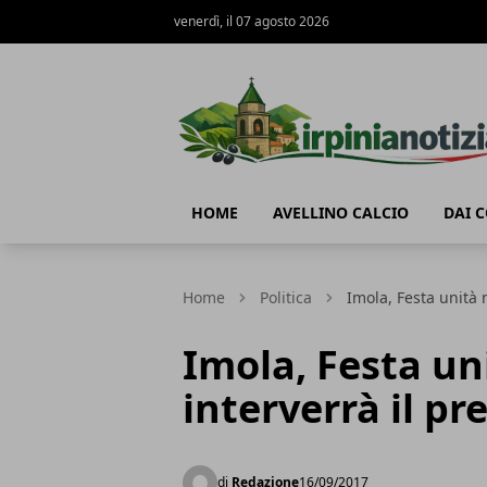
venerdì, il 07 agosto 2026
Irpinianotizia.it
HOME
AVELLINO CALCIO
DAI 
Home
Politica
Imola, Festa unità 
Imola, Festa un
interverrà il p
di
Redazione
16/09/2017