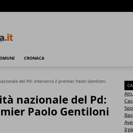
COMUNI
CRONACA
nazionale del Pd: interverrà il premier Paolo Gentiloni
CA
Attu
ità nazionale del Pd:
Cas
remier Paolo Gentiloni
Spo
Bas
Avel
Irp