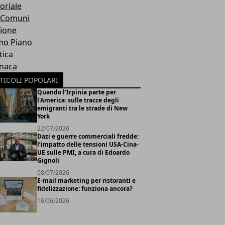
oriale
 Comuni
ione
mo Piano
tica
naca
TICOLI POPOLARI
Quando l'Irpinia parte per
l'America: sulle tracce degli
emigranti tra le strade di New
York
22/07/2026
Dazi e guerre commerciali fredde:
l’impatto delle tensioni USA-Cina-
UE sulle PMI, a cura di Edoardo
Gignoli
08/07/2026
E-mail marketing per ristoranti e
fidelizzazione: funziona ancora?
16/06/2026