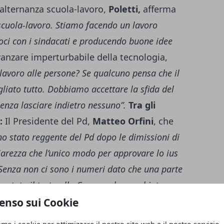
l’alternanza scuola-lavoro,
Poletti,
afferma
scuola-lavoro. Stiamo facendo un lavoro
oci con i sindacati e producendo buone idee
vanzare imperturbabile della tecnologia,
 lavoro alle persone? Se qualcuno pensa che il
gliato tutto. Dobbiamo accettare la sfida del
enza lasciare indietro nessuno”.
Tra gli
:
Il Presidente del Pd,
Matteo Orfini
, che
no stato reggente del Pd dopo le dimissioni di
iarezza che l’unico modo per approvare lo ius
. Senza non ci sono i numeri dato che una parte
votato il testo alla Camera- ha cambiato
lodevolmente di accelerare, suggerisco di
enso sui Cookie
iere il nodo fiducia. Perché è proprio a loro