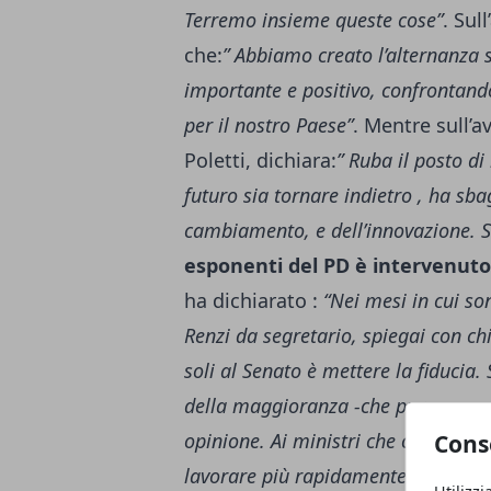
Terremo insieme queste cose”
. Sul
che:
” Abbiamo creato l’alternanza 
importante e positivo, confrontand
per il nostro Paese”
. Mentre sull’a
Poletti, dichiara:
” Ruba il posto di
futuro sia tornare indietro , ha sba
cambiamento, e dell’innovazione. S
esponenti del PD è intervenuto
ha dichiarato :
“Nei mesi in cui so
Renzi da segretario, spiegai con ch
soli al Senato è mettere la fiducia
della maggioranza -che pure aveva 
opinione. Ai ministri che chiedono 
Cons
lavorare più rapidamente per sciogl