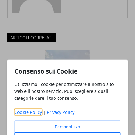
ARTICOLI CORRELATI
Consenso sui Cookie
Utilizziamo i cookie per ottimizzare il nostro sito
web e il nostro servizio. Puoi scegliere a quali
categorie dare il tuo consenso.
La situazione nel 2018 del Mercato
Immobiliare ad Avellino
Cookie Policy
|
Privacy Policy
05/01/2019
Personalizza