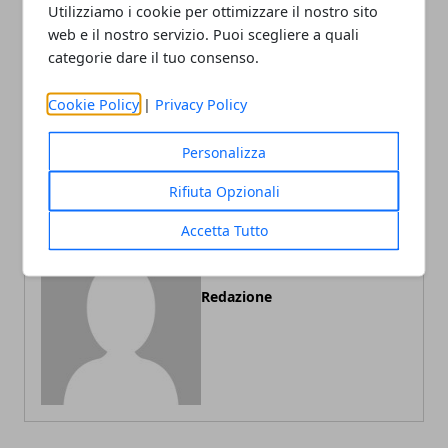
Utilizziamo i cookie per ottimizzare il nostro sito
web e il nostro servizio. Puoi scegliere a quali
categorie dare il tuo consenso.
Articolo Precedente
Articolo Successivo
Montoro, incendio doloso
A Montoro arriva la
Cookie Policy
|
Privacy Policy
di un deposito: individuato
“panchina rossa” contro il
il responsabile
femminicidio
Personalizza
Rifiuta Opzionali
Accetta Tutto
Redazione