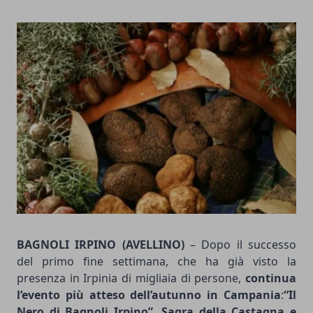
BAGNOLI IRPINO (AVELLINO)
– Dopo il successo
del primo fine settimana, che ha già visto la
presenza in Irpinia di migliaia di persone,
continua
l’evento più atteso dell’autunno in Campania
:
“
Il
Nero di Bagnoli Irpino
”
,
Sagra della Castagna e