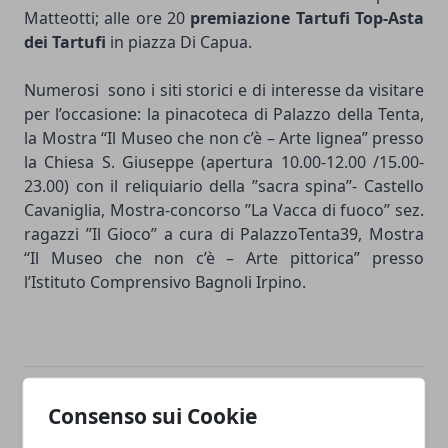
Matteotti; alle ore 20
premiazione Tartufi Top-Asta
dei Tartufi
in piazza Di Capua.
Numerosi sono i siti storici e di interesse da visitare
per l’occasione: la pinacoteca di Palazzo della Tenta,
la Mostra “Il Museo che non c’è – Arte lignea” presso
la Chiesa S. Giuseppe (apertura 10.00-12.00 /15.00-
23.00) con il reliquiario della ’’sacra spina’’- Castello
Cavaniglia, Mostra-concorso ’’La Vacca di fuoco’’ sez.
ragazzi ’’Il Gioco’’ a cura di PalazzoTenta39, Mostra
“Il Museo che non c’è – Arte pittorica” presso
l’Istituto Comprensivo Bagnoli Irpino.
Facebook
Twitter
Whatsapp
Consenso sui Cookie