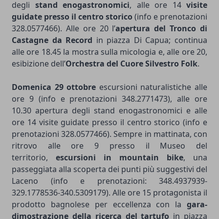
degli
stand enogastronomici
, alle ore 14
visite
guidate presso il centro storico
(info e prenotazioni
328.0577466). Alle ore 20 l’
apertura del Tronco di
Castagne da Record
in piazza Di Capua; continua
alle ore 18.45 la mostra sulla micologia e, alle ore 20,
esibizione dell’
Orchestra del Cuore Silvestro Folk
.
Domenica
29
ottobre
escursioni naturalistiche alle
ore 9 (info e prenotazioni 348.2771473), alle ore
10.30 apertura degli stand enogastronomici e alle
ore 14 visite guidate presso il centro storico (info e
prenotazioni 328.0577466). Sempre in mattinata, con
ritrovo alle ore 9 presso il Museo del
territorio,
escursioni in mountain bike
, una
passeggiata alla scoperta dei punti più suggestivi del
Laceno (info e prenotazioni: 348.4937939-
329.1778536-340.5309179). Alle ore 15 protagonista il
prodotto bagnolese per eccellenza con la
gara-
dimostrazione della ricerca del tartufo
in piazza