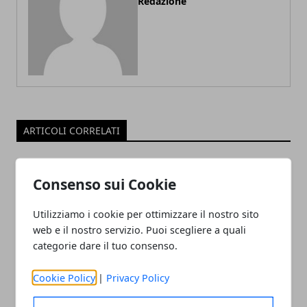
Redazione
ARTICOLI CORRELATI
Consenso sui Cookie
Utilizziamo i cookie per ottimizzare il nostro sito
web e il nostro servizio. Puoi scegliere a quali
categorie dare il tuo consenso.
Cookie Policy
|
Privacy Policy
La situazione nel 2018 del Mercato
Immobiliare ad Avellino