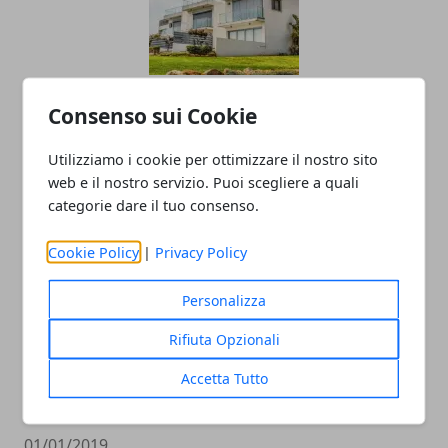
La situazione nel 2018 del Mercato
Consenso sui Cookie
Immobiliare ad Avellino
Utilizziamo i cookie per ottimizzare il nostro sito
05/01/2019
web e il nostro servizio. Puoi scegliere a quali
categorie dare il tuo consenso.
Cookie Policy
|
Privacy Policy
Personalizza
Rifiuta Opzionali
Accetta Tutto
Avellino si rinnova: tra i progetti della
Giunta spuntano nuove piste ciclabili
01/01/2019