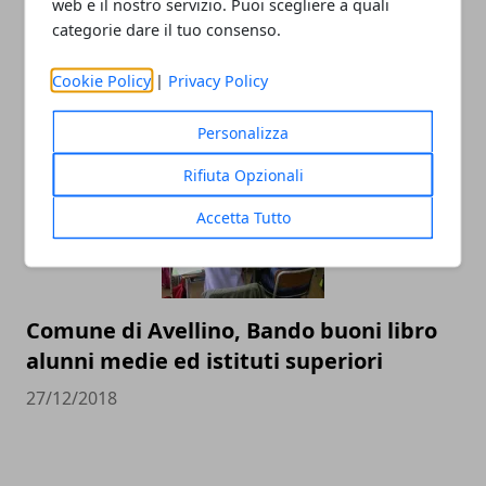
web e il nostro servizio. Puoi scegliere a quali
Avellino si rinnova: tra i progetti della
categorie dare il tuo consenso.
Giunta spuntano nuove piste ciclabili
Cookie Policy
|
Privacy Policy
01/01/2019
Personalizza
Rifiuta Opzionali
Accetta Tutto
Comune di Avellino, Bando buoni libro
alunni medie ed istituti superiori
27/12/2018