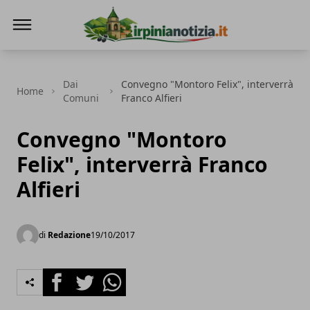
Irpinianotizia.it
Dai
Convegno "Montoro Felix", interverrà
Home
Comuni
Franco Alfieri
Convegno "Montoro
Felix", interverrà Franco
Alfieri
di
Redazione
19/10/2017
Facebook
Twitter
Whatsapp