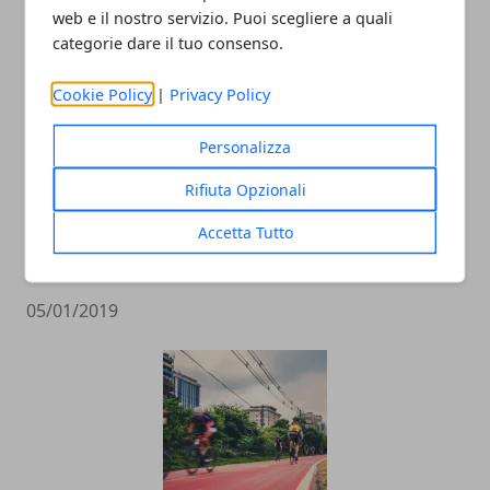
ARTICOLI CORRELATI
web e il nostro servizio. Puoi scegliere a quali
categorie dare il tuo consenso.
Cookie Policy
|
Privacy Policy
Personalizza
Rifiuta Opzionali
Accetta Tutto
La situazione nel 2018 del Mercato
Immobiliare ad Avellino
05/01/2019