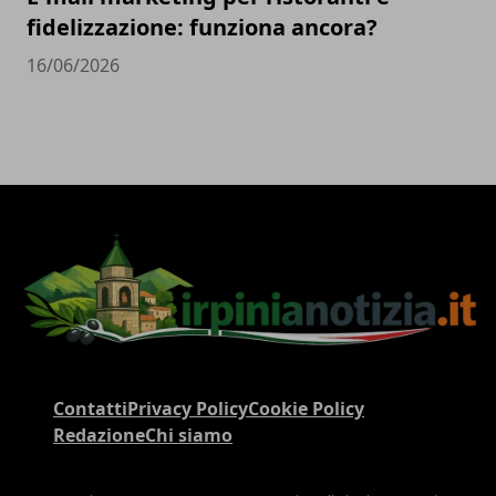
fidelizzazione: funziona ancora?
16/06/2026
Contatti
Privacy Policy
Cookie Policy
Redazione
Chi siamo