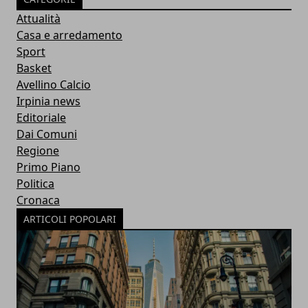
Attualità
Casa e arredamento
Sport
Basket
Avellino Calcio
Irpinia news
Editoriale
Dai Comuni
Regione
Primo Piano
Politica
Cronaca
ARTICOLI POPOLARI