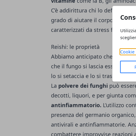
vitamine
come la B, gli aminoacid
C’è addirittura chi lo definisce 
Cons
grado di aiutare il corpo a far fro
caratterizzati da stress fisico e 
Utilizzi
sceglie
Reishi: le proprietà
Cookie 
Abbiamo anticipato che il Ganode
che il fungo si lascia essiccare, 
lo si setaccia e lo si trasforma in
La
polvere dei funghi
può essere 
decotti, liquori, e per giunta co
antinfiammatorio.
L’utilizzo con
presenza del germanio organico, 
antivirali e antinfiammatorie. An
combattere improvvise reazioni a