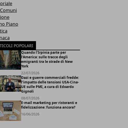
oriale
 Comuni
ione
mo Piano
tica
naca
TICOLI POPOLARI
Quando l'Irpinia parte per
l'America: sulle tracce degli
emigranti tra le strade di New
York
22/07/2026
Dazi e guerre commerciali fredde:
l’impatto delle tensioni USA-Cina-
UE sulle PMI, a cura di Edoardo
Gignoli
08/07/2026
E-mail marketing per ristoranti e
fidelizzazione: funziona ancora?
16/06/2026