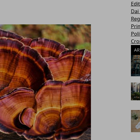
Edit
Dai
Reg
Pri
Poli
Cro
AR