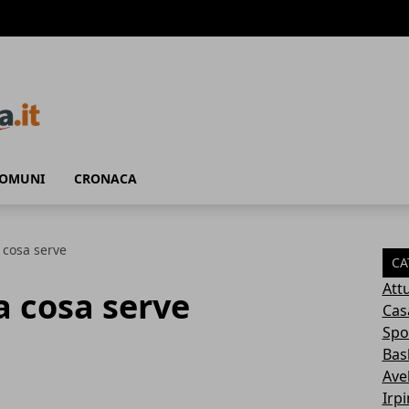
COMUNI
CRONACA
a cosa serve
CA
Attu
 a cosa serve
Cas
Spo
Bas
Avel
Irp