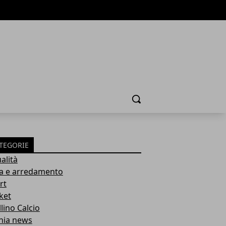
Cerca
TEGORIE
alità
a e arredamento
rt
ket
lino Calcio
inia news