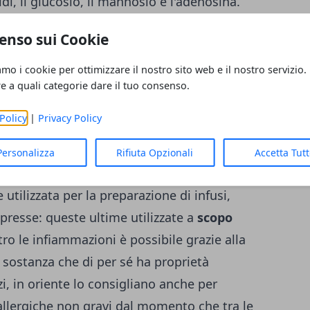
i, il glucosio, il mannosio e l'adenosina.
alimento adattogeno, ovvero elemento in
enso sui Cookie
nte a delle situazione e a dei periodi
stress mentale importanti.
amo i cookie per ottimizzare il nostro sito web e il nostro servizio.
re a quali categorie dare il tuo consenso.
Policy
|
Privacy Policy
rma si assume in polvere: vuol dire cioè
macerare e poi si sbriciola. A questo punto
Personalizza
Rifiuta Opzionali
Accetta Tut
 polvere sottile (un po' come fosse la farina).
utilizzata per la preparazione di infusi,
mpresse: queste ultime utilizzate a
scopo
tro le infiammazioni è possibile grazie alla
sostanza che di per sé ha proprietà
zi, in oriente lo consigliano anche per
llergiche non gravi dal momento che tra le