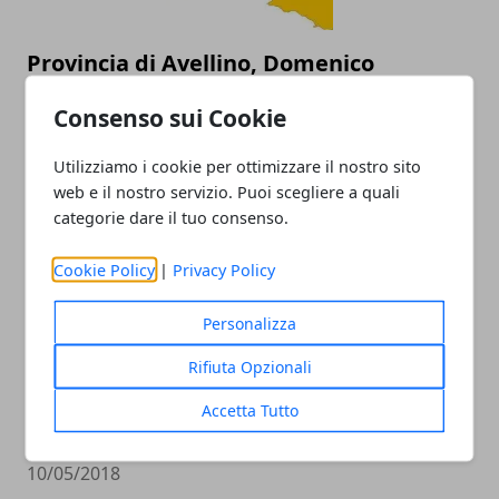
Provincia di Avellino, Domenico
Biancardi Presidente e nomi 12
Consenso sui Cookie
Consiglieri
02/11/2018
Utilizziamo i cookie per ottimizzare il nostro sito
web e il nostro servizio. Puoi scegliere a quali
categorie dare il tuo consenso.
Cookie Policy
|
Privacy Policy
Personalizza
Rifiuta Opzionali
Avellino/Verso le amministrative:
Accetta Tutto
Centrosinistra unito sull'Avvocato Pizza
10/05/2018