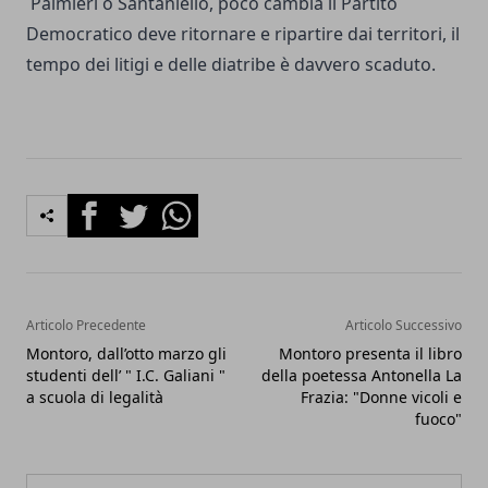
Palmieri o Santaniello, poco cambia il Partito
Democratico deve ritornare e ripartire dai territori, il
tempo dei litigi e delle diatribe è davvero scaduto.
Facebook
Twitter
Whatsapp
Articolo Precedente
Articolo Successivo
Montoro, dall’otto marzo gli
Montoro presenta il libro
studenti dell’ " I.C. Galiani "
della poetessa Antonella La
a scuola di legalità
Frazia: "Donne vicoli e
fuoco"