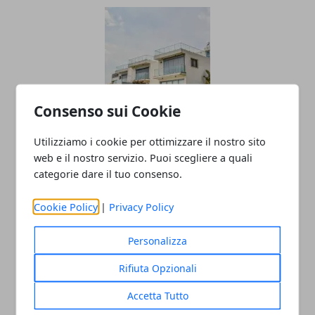
Consenso sui Cookie
La situazione nel 2018 del Mercato
Utilizziamo i cookie per ottimizzare il nostro sito
Immobiliare ad Avellino
web e il nostro servizio. Puoi scegliere a quali
categorie dare il tuo consenso.
05/01/2019
Cookie Policy
|
Privacy Policy
Personalizza
Rifiuta Opzionali
Accetta Tutto