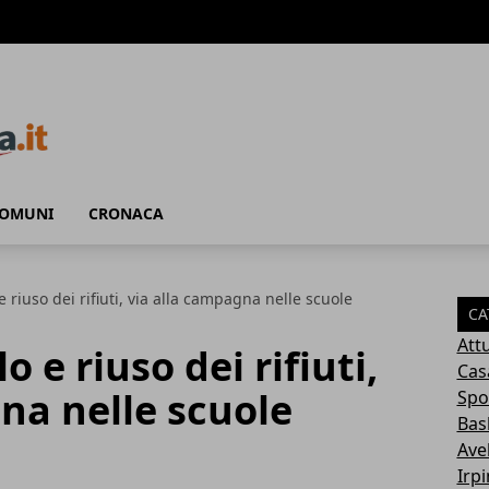
COMUNI
CRONACA
e riuso dei rifiuti, via alla campagna nelle scuole
CA
Attu
o e riuso dei rifiuti,
Cas
na nelle scuole
Spo
Bas
Avel
Irp