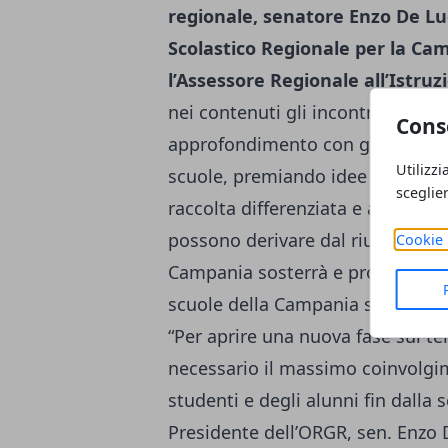
regionale, senatore Enzo De Luc
Scolastico Regionale per la Ca
l’Assessore Regionale all’Istruzi
nei contenuti gli incontri territor
Cons
approfondimento con gli insegnan
Utilizzi
scuole, premiando idee e proposte
sceglie
raccolta differenziata e a impl
possono derivare dal riutilizzo dei
Cookie 
Campania sosterrà e promuoverà 
scuole della Campania sulla raccol
“Per aprire una nuova fase sui t
necessario il massimo coinvolgime
studenti e degli alunni fin dalla s
Presidente dell’ORGR, sen. Enzo 