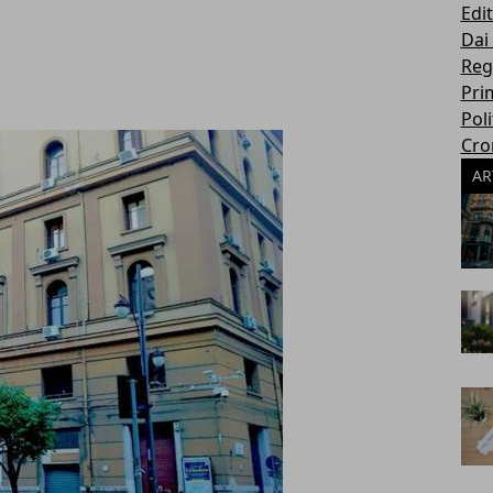
Edit
Dai
Reg
Pri
Poli
Cro
AR