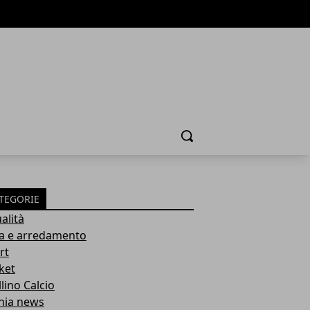
Cerca
TEGORIE
alità
a e arredamento
rt
ket
lino Calcio
inia news