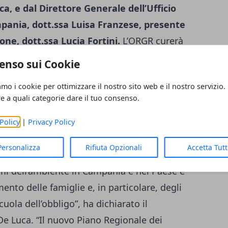
a, e dal Direttore Generale dell’Ufficio
mpania, dott.ssa Luisa Franzese, presente
one, dott.ssa Lucia Fortini.
L’ORGR curerà
iali e organizzerà seminari di
enso sui Cookie
ti. Istituirà un concorso annuale nelle
amo i cookie per ottimizzare il nostro sito web e il nostro servizio.
 finalizzate a migliorare e ottimizzare la
re a quali categorie dare il tuo consenso.
ementare le opportunità economiche che
 rifiuti. L’Ufficio scolastico regionale della
Policy
|
Privacy Policy
la campagna di sensibilizzazione nelle
Personalizza
Rifiuta Opzionali
Accetta Tut
ta differenziata e sulla cultura del riciclo.
emi dell’ambiente in Campania e nel Paese è
nto delle famiglie e, in particolare, degli
cuola dell’obbligo”, ha dichiarato il
De Luca. “Il nuovo Piano Regionale dei