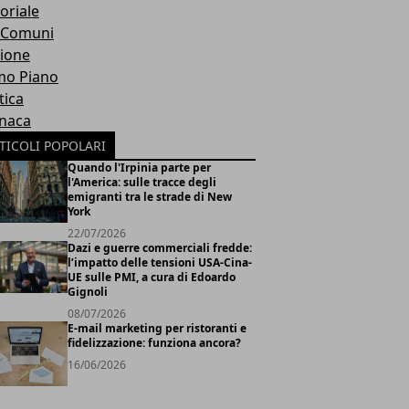
oriale
 Comuni
ione
mo Piano
tica
naca
TICOLI POPOLARI
Quando l'Irpinia parte per
l'America: sulle tracce degli
emigranti tra le strade di New
York
22/07/2026
Dazi e guerre commerciali fredde:
l’impatto delle tensioni USA-Cina-
UE sulle PMI, a cura di Edoardo
Gignoli
08/07/2026
E-mail marketing per ristoranti e
fidelizzazione: funziona ancora?
16/06/2026