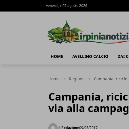
venerdì, il 07 agosto 2026
Irpinianotizia.it
HOME
AVELLINO CALCIO
DAI 
Home
Regione
Campania, riciclo 
Campania, ricicl
via alla campag
di
Redazione
09/03/2017