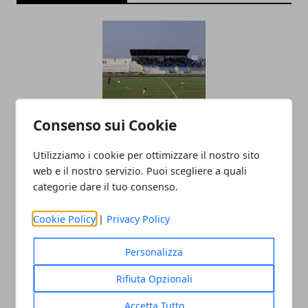
Consenso sui Cookie
Calcio Serie D 2019, Girone G: risultati
Utilizziamo i cookie per ottimizzare il nostro sito
partite 14^ giornata di ritorno e
web e il nostro servizio. Puoi scegliere a quali
classifica
categorie dare il tuo consenso.
31/03/2019
Cookie Policy
|
Privacy Policy
Personalizza
Rifiuta Opzionali
Accetta Tutto