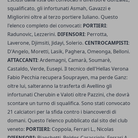
squalificato, gli infortunati Asmah, Gavazzi e
Migliorini oltre al terzo portiere Iuliano. Questo
l'elenco completo dei convocati:
PORTIERI
:
Radunovic, Lezzerini.
DIFENSORI
: Perrotta,
Laverone, Djimsiti, Jidayi, Solerio.
CENTROCAMPISTI
:
D'Angelo, Moretti, Lasik, Paghera, Omeonga, Belloni.
ATTACCANTI
: Ardemagni, Camarà, Soumarè,
Castaldo, Verde, Eusepi. Il tecnico dell'Hellas Verona
Fabio Pecchia
recupera Souprayen, ma perde Ganz:
oltre lui, salteranno la trasferta di Avellino gli
infortunati Cherubin e Valoti oltre Pazzini, che dovrà
scontare un turno di squalifica. Sono stati convocato
21 calciatori per la sfida contro i biancoverdi di
domani. Questo l'elenco pubblicato dal sito del club
veneto:
PORTIERI:
Coppola, Ferrari L., Nicolas
DIFENSORI:
Bianchetti, Boldor, Caracciolo, Ferrari A.,