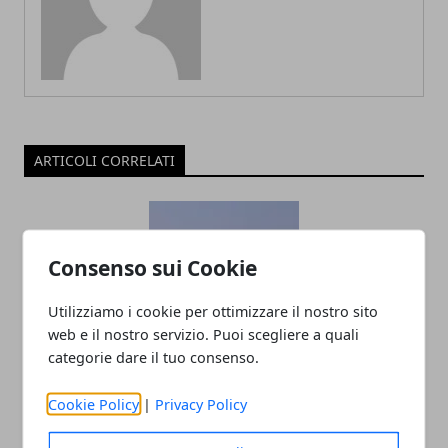
ARTICOLI CORRELATI
Consenso sui Cookie
Utilizziamo i cookie per ottimizzare il nostro sito
web e il nostro servizio. Puoi scegliere a quali
categorie dare il tuo consenso.
Calcio Serie D 2019, Girone G: risultati
Cookie Policy
|
Privacy Policy
partite 14^ giornata di ritorno e
classifica