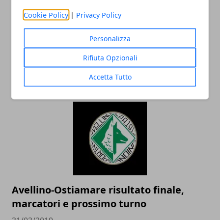
Cookie Policy
|
Privacy Policy
Calcio Serie D 2019, Girone G: risultati
Personalizza
partite 14^ giornata di ritorno e
Rifiuta Opzionali
classifica
Accetta Tutto
31/03/2019
Avellino-Ostiamare risultato finale,
marcatori e prossimo turno