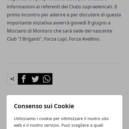
informazioni ai referenti dei Clubs sopraelencati. Il
primo incontro per aderire e per discutere di questa
importante iniziativa avverrà giovedì 8 giugno a
Misciano di Montoro che sarà sede del nascente
Club "I Briganti". Forza Lupi, Forza Avellino.
Facebook
Twitter
Whatsapp
Consenso sui Cookie
Articolo Precedente
Articolo Successivo
Bianchino: "Servizio Rai
Playoff Serie B la Finale:
Utilizziamo i cookie per ottimizzare il nostro sito
approssimato, la comunità
Sarà conferma Carpi o
web e il nostro servizio. Puoi scegliere a quali
merita rispetto: chi deve
miracolo Benevento?