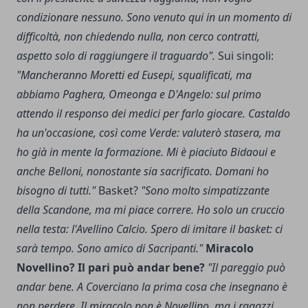
condizionare nessuno. Sono venuto qui in un momento di
difficoltà, non chiedendo nulla, non cerco contratti,
aspetto solo di raggiungere il traguardo".
Sui singoli:
"Mancheranno Moretti ed Eusepi, squalificati, ma
abbiamo Paghera, Omeonga e D'Angelo: sul primo
attendo il responso dei medici per farlo giocare. Castaldo
ha un'occasione, così come Verde: valuterò stasera, ma
ho già in mente la formazione. Mi è piaciuto Bidaoui e
anche Belloni, nonostante sia sacrificato. Domani ho
bisogno di tutti."
Basket?
"Sono molto simpatizzante
della Scandone, ma mi piace correre. Ho solo un cruccio
nella testa: l'Avellino Calcio. Spero di imitare il basket: ci
sarà tempo. Sono amico di Sacripanti."
Miracolo
Novellino? Il pari può andar bene?
"Il pareggio può
andar bene. A Coverciano la prima cosa che insegnano è
non perdere. Il miracolo non è Novellino, ma i ragazzi.