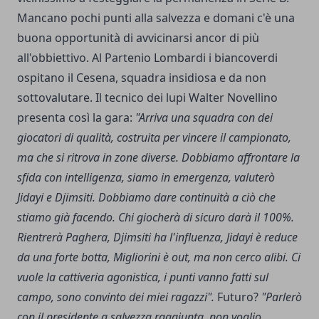
Mancano pochi punti alla salvezza e domani c'è una
buona opportunità di avvicinarsi ancor di più
all'obbiettivo. Al Partenio Lombardi i biancoverdi
ospitano il Cesena, squadra insidiosa e da non
sottovalutare. Il tecnico dei lupi Walter Novellino
presenta così la gara:
"Arriva una squadra con dei
giocatori di qualità, costruita per vincere il campionato,
ma che si ritrova in zone diverse. Dobbiamo affrontare la
sfida con intelligenza, siamo in emergenza, valuterò
Jidayi e Djimsiti. Dobbiamo dare continuità a ciò che
stiamo già facendo. Chi giocherà di sicuro darà il 100%.
Rientrerà Paghera, Djimsiti ha l'influenza, Jidayi è reduce
da una forte botta, Migliorini è out, ma non cerco alibi. Ci
vuole la cattiveria agonistica, i punti vanno fatti sul
campo, sono convinto dei miei ragazzi".
Futuro?
"Parlerò
con il presidente a salvezza raggiunta, non voglio