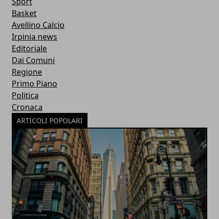
Sport
Basket
Avellino Calcio
Irpinia news
Editoriale
Dai Comuni
Regione
Primo Piano
Politica
Cronaca
ARTICOLI POPOLARI