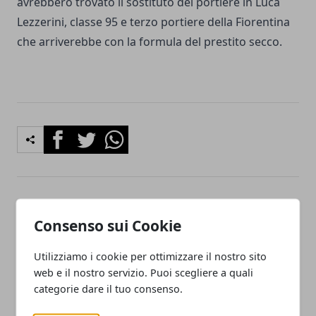
avrebbero trovato il sostituto del portiere in Luca
Lezzerini, classe 95 e terzo portiere della Fiorentina
che arriverebbe con la formula del prestito secco.
Facebook
Twitter
Whatsapp
Articolo Precedente
Articolo Successivo
Consenso sui Cookie
Emergenza Maltempo,
Avellino, Moretti ufficiale, 6
copiose nevicate nella valle
giocatori con le valigie
Utilizziamo i cookie per ottimizzare il nostro sito
dell'Irno: in arrivo "Burian"
pronte
web e il nostro servizio. Puoi scegliere a quali
categorie dare il tuo consenso.