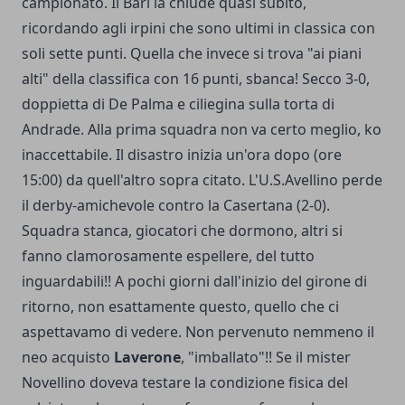
campionato. Il Bari la chiude quasi subito,
ricordando agli irpini che sono ultimi in classica con
soli sette punti. Quella che invece si trova "ai piani
alti" della classifica con 16 punti, sbanca! Secco 3-0,
doppietta di De Palma e ciliegina sulla torta di
Andrade. Alla prima squadra non va certo meglio, ko
inaccettabile. Il disastro inizia un'ora dopo (ore
15:00) da quell'altro sopra citato. L'U.S.Avellino perde
il derby-amichevole contro la Casertana (2-0).
Squadra stanca, giocatori che dormono, altri si
fanno clamorosamente espellere, del tutto
inguardabili!! A pochi giorni dall'inizio del girone di
ritorno, non esattamente questo, quello che ci
aspettavamo di vedere. Non pervenuto nemmeno il
neo acquisto
Laverone
, "imballato"!! Se il mister
Novellino doveva testare la condizione fisica del