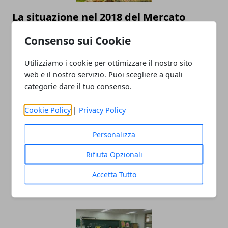
La situazione nel 2018 del Mercato
Immobiliare ad Avellino
Consenso sui Cookie
05/01/2019
Utilizziamo i cookie per ottimizzare il nostro sito
web e il nostro servizio. Puoi scegliere a quali
categorie dare il tuo consenso.
Cookie Policy
|
Privacy Policy
Personalizza
Rifiuta Opzionali
Avellino si rinnova: tra i progetti della
Giunta spuntano nuove piste ciclabili
Accetta Tutto
01/01/2019