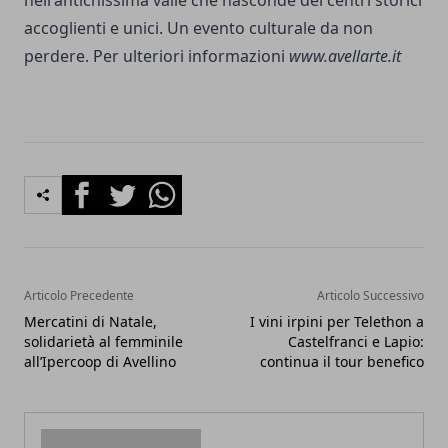
nell'antichissima valle che nasconde dei centri storici
accoglienti e unici. Un evento culturale da non
perdere. Per ulteriori informazioni
www.avellarte.it
Facebook
Twitter
Whatsapp
Articolo Precedente
Articolo Successivo
Mercatini di Natale,
I vini irpini per Telethon a
solidarietà al femminile
Castelfranci e Lapio:
all’Ipercoop di Avellino
continua il tour benefico