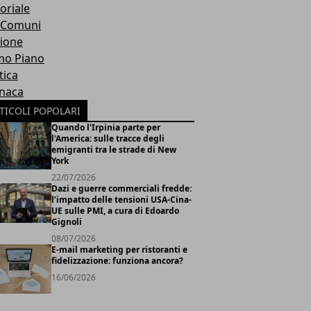
oriale
 Comuni
ione
mo Piano
tica
naca
TICOLI POPOLARI
Quando l'Irpinia parte per
l'America: sulle tracce degli
emigranti tra le strade di New
York
22/07/2026
Dazi e guerre commerciali fredde:
l’impatto delle tensioni USA-Cina-
UE sulle PMI, a cura di Edoardo
Gignoli
08/07/2026
E-mail marketing per ristoranti e
fidelizzazione: funziona ancora?
16/06/2026