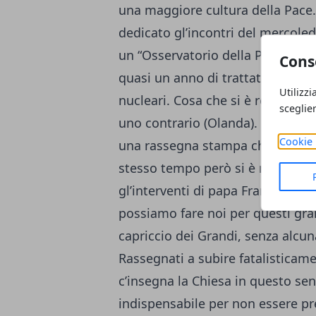
una maggiore cultura della Pace.
dedicato gl’incontri del mercoled
un “Osservatorio della Pace”. Il 
Cons
quasi un anno di trattative, avreb
Utilizzi
nucleari. Cosa che si è realizzata
sceglie
uno contrario (Olanda). Ne è segu
Cookie 
una rassegna stampa che l’avv. B
stesso tempo però si è rilevato 
gl’interventi di papa Francesco
possiamo fare noi per questi gr
capriccio dei Grandi, senza alcun
Rassegnati a subire fatalistica
c’insegna la Chiesa in questo sen
indispensabile per non essere pre