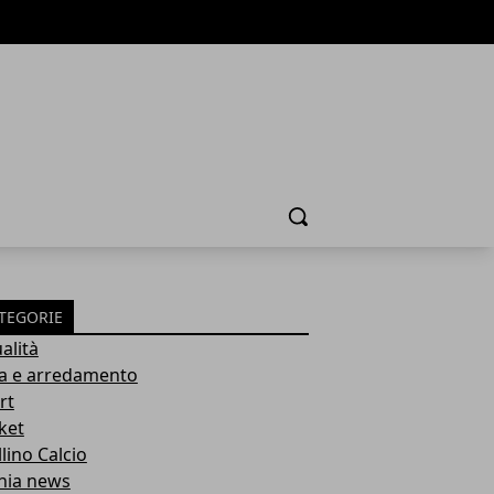
Cerca
TEGORIE
alità
a e arredamento
rt
ket
lino Calcio
inia news