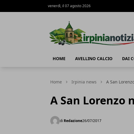
venerdì, il 07 agosto 2026
Irpinianotizia.it
HOME
AVELLINO CALCIO
DAI 
Home
Irpinia news
A San Lorenzo
A San Lorenzo n
di
Redazione
26/07/2017