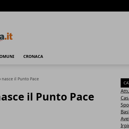
COMUNI
CRONACA
 nasce il Punto Pace
CA
Attu
asce il Punto Pace
Cas
Spo
Bas
Avel
Irp