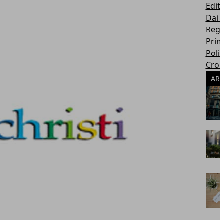
Edit
Dai
Reg
Pri
Poli
Cro
AR