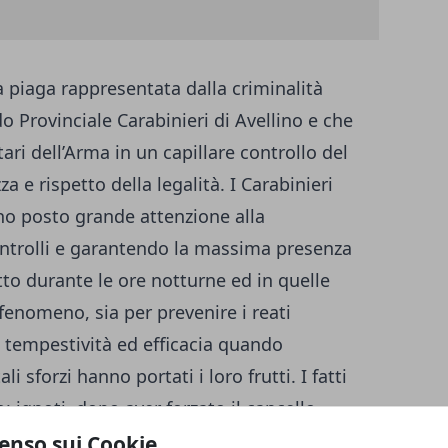
a piaga rappresentata dalla criminalità
 Provinciale Carabinieri di Avellino e che
ari dell’Arma in un capillare controllo del
za e rispetto della legalità. I Carabinieri
no posto grande attenzione alla
ontrolli e garantendo la massima presenza
utto durante le ore notturne ed in quelle
fenomeno, sia per prevenire i reati
n tempestività ed efficacia quando
i sforzi hanno portati i loro frutti. I fatti
: ignoti, dopo aver forzato il cancello
i Solofra, entravano ed asportavano
enso sui Cookie