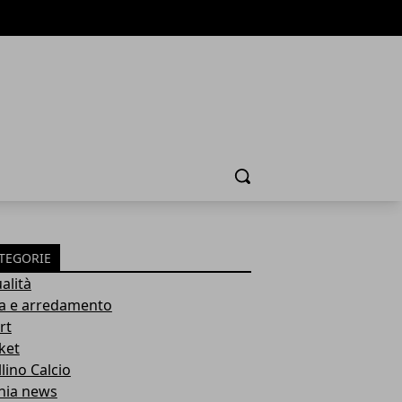
Cerca
TEGORIE
alità
a e arredamento
rt
ket
lino Calcio
inia news