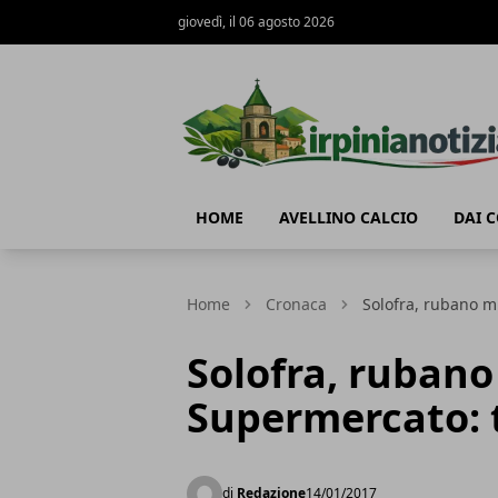
giovedì, il 06 agosto 2026
Irpinianotizia.it
HOME
AVELLINO CALCIO
DAI 
Home
Cronaca
Solofra, rubano mi
Solofra, rubano 
Supermercato: t
di
Redazione
14/01/2017