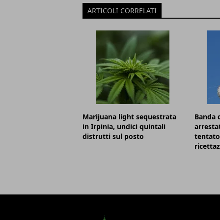
ARTICOLI CORRELATI
Marijuana light sequestrata
Banda d
in Irpinia, undici quintali
arresta
distrutti sul posto
tentato
ricetta