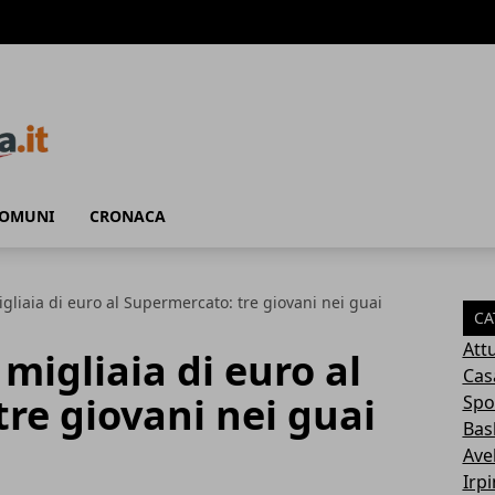
COMUNI
CRONACA
gliaia di euro al Supermercato: tre giovani nei guai
CA
Attu
migliaia di euro al
Cas
re giovani nei guai
Spo
Bas
Avel
Irp