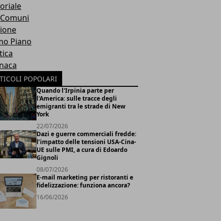
oriale
 Comuni
ione
mo Piano
tica
naca
TICOLI POPOLARI
Quando l'Irpinia parte per
l'America: sulle tracce degli
emigranti tra le strade di New
York
22/07/2026
Dazi e guerre commerciali fredde:
l’impatto delle tensioni USA-Cina-
UE sulle PMI, a cura di Edoardo
Gignoli
08/07/2026
E-mail marketing per ristoranti e
fidelizzazione: funziona ancora?
16/06/2026