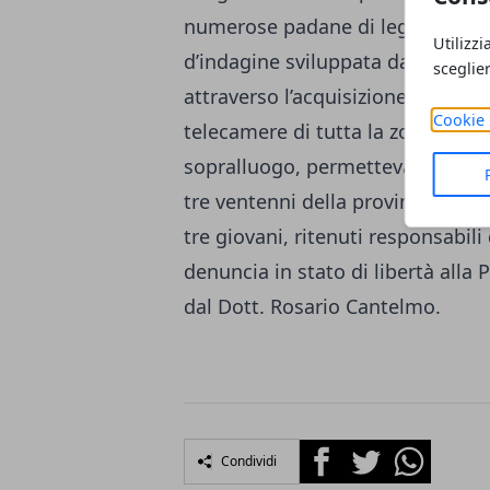
numerose padane di legno, per un 
Utilizzi
d’indagine sviluppata dai Carabini
sceglie
attraverso l’acquisizione di utili
Cookie 
telecamere di tutta la zona e l’ana
sopralluogo, permetteva di addive
tre ventenni della provincia di Sa
tre giovani, ritenuti responsabili
denuncia in stato di libertà alla 
dal Dott. Rosario Cantelmo.
Facebook
Twitter
Whatsapp
Condividi