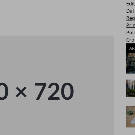
Edit
Dai
Reg
Pri
Poli
Cro
AR