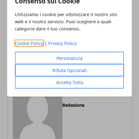
Consenso sui Cookie
Utilizziamo i cookie per ottimizzare il nostro sito
web e il nostro servizio. Puoi scegliere a quali
categorie dare il tuo consenso.
Articolo Precedente
Articolo Successivo
Avellino: Mancini e
Lo splendido messaggio
Cookie Policy
|
Privacy Policy
Amabile: “Pianificare e
dei Carabinieri ai bambini
controllare emergenza
di Montoro dopo il
scuola”
Referendum
Personalizza
Rifiuta Opzionali
Accetta Tutto
Redazione