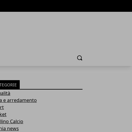
Cerca
TEGORIE
alità
a e arredamento
rt
ket
lino Calcio
inia news