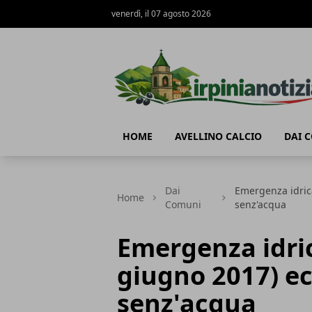
venerdì, il 07 agosto 2026
Irpinianotizia.it
HOME
AVELLINO CALCIO
DAI 
Dai
Emergenza idrica
Home
Comuni
senz'acqua
Emergenza idric
giugno 2017) ec
senz'acqua