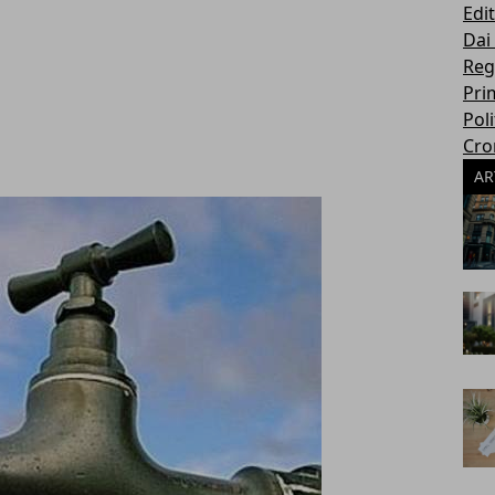
Edit
Dai
Reg
Pri
Poli
Cro
AR