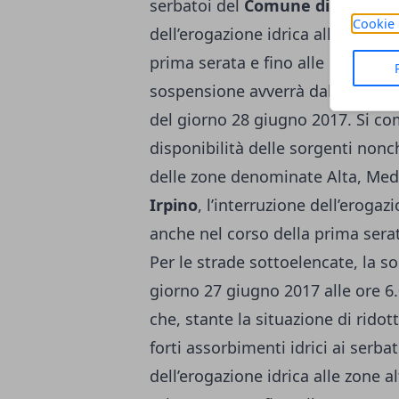
serbatoi del
Comune di Ospedale
Cookie 
dell’erogazione idrica alle zone a
prima serata e fino alle ore 6.00 
sospensione avverrà dalle ore 21
del giorno 28 giugno 2017. Si com
disponibilità delle sorgenti nonch
delle zone denominate Alta, Med
Irpino
, l’interruzione dell’erogazi
anche nel corso della prima serat
Per le strade sottoelencate, la s
giorno 27 giugno 2017 alle ore 6
che, stante la situazione di ridot
forti assorbimenti idrici ai serba
dell’erogazione idrica alle zone a