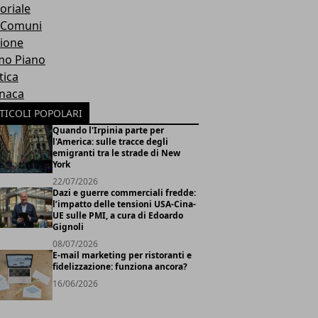
oriale
 Comuni
ione
mo Piano
tica
naca
TICOLI POPOLARI
Quando l'Irpinia parte per
l'America: sulle tracce degli
emigranti tra le strade di New
York
22/07/2026
Dazi e guerre commerciali fredde:
l’impatto delle tensioni USA-Cina-
UE sulle PMI, a cura di Edoardo
Gignoli
08/07/2026
E-mail marketing per ristoranti e
fidelizzazione: funziona ancora?
16/06/2026