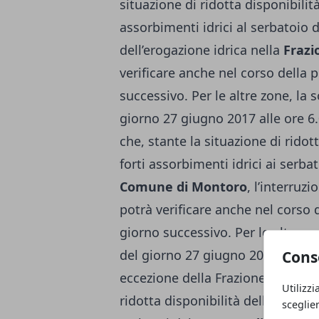
situazione di ridotta disponibilit
assorbimenti idrici al serbatoio de
dell’erogazione idrica nella
Frazi
verificare anche nel corso della p
successivo. Per le altre zone, la
giorno 27 giugno 2017 alle ore 6
che, stante la situazione di ridot
forti assorbimenti idrici ai serb
Comune di Montoro
, l’interruzi
potrà verificare anche nel corso d
giorno successivo. Per le altre z
del giorno 27 giugno 2017 alle o
Cons
eccezione della Frazione Banzano
Utilizzi
ridotta disponibilità delle sorgen
sceglie