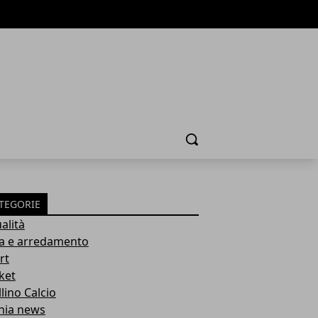
Cerca
TEGORIE
alità
a e arredamento
rt
ket
lino Calcio
inia news