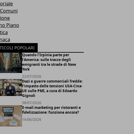
oriale
 Comuni
ione
mo Piano
tica
naca
TICOLI POPOLARI
Quando l'Irpinia parte per
l'America: sulle tracce degli
emigranti tra le strade di New
York
22/07/2026
Dazi e guerre commerciali fredde:
l’impatto delle tensioni USA-Cina-
UE sulle PMI, a cura di Edoardo
Gignoli
08/07/2026
E-mail marketing per ristoranti e
fidelizzazione: funziona ancora?
16/06/2026