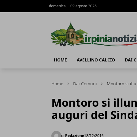
domenica, il 09 agosto 2026
Irpinianotizia.it
HOME
AVELLINO CALCIO
DAI 
Home
Dai Comuni
Montoro si ill
Montoro si illum
auguri del Sin
di
Redazione
18/12/2016