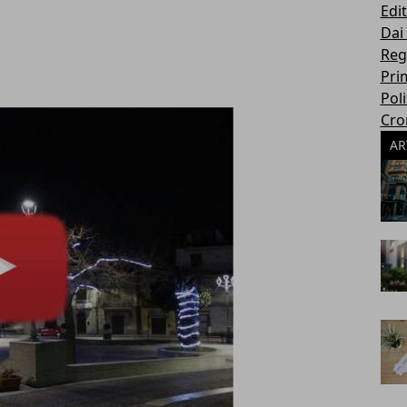
Edit
Dai
Reg
Pri
Poli
Cro
AR