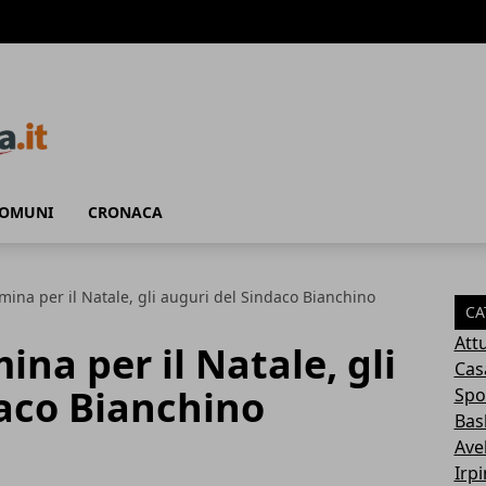
COMUNI
CRONACA
umina per il Natale, gli auguri del Sindaco Bianchino
CA
Attu
ina per il Natale, gli
Cas
daco Bianchino
Spo
Bas
Avel
Irp