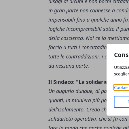
disagi di alcuni e non pochi cittadin
in gran parte non connesse a condi
impensabili fino a qualche anno fa, 
logiche incomprensibili sotto il pun
della coscienza. Noi ce la mettiam
faccio a tutti i concittadini: facci
Cons
tutte le contraddizioni. i conflitti
da nessuna parte.
Utilizzi
sceglie
Il Sindaco: "La solidarietà si fa
Cookie 
Un augurio dunque, di pace, di sere
quanti, in maniera più particolare e
dell'isolamento. Credo che ciò mer
solidarietà operativa, che si fa con
fare in modo che anche qualche altr