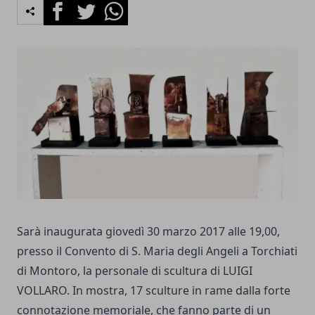
Facebook
Twitter
Whatsapp
Sarà inaugurata giovedì 30 marzo 2017 alle 19,00, presso il Convento di S. Maria degli Angeli a Torchiati di Montoro, la personale di scultura di LUIGI VOLLARO. In mostra, 17 sculture in rame dalla forte connotazione memoriale, che fanno parte di un percorso di ricerca degli ultimi 10 anni, ed alcuni significativi disegni. La mostra è visitabile fino al 20 aprile, dal martedì al sabato dalle 19,00 alle 21,00, e su appuntamento. La mostra apre il terzo ciclo di MONTORO CONTEMPORANEA, una rassegna di mostre personali di pittura, scultura e fotografia. L’iniziativa – ideata e diretta da Gerardo Fiore, e patrocinata dal Comune e dall’Assessorato alla Cultura della Città di Montoro - è rivolta ad artisti di comprovato talento e riconosciuta carriera, che si sono distinti in tutto il panorama nazionale, che intendono donare il proprio contributo alla crescita della collettività verso i linguaggi dell’Arte Contemporanea. Alla serata, moderata da Anna Ansalone interverranno, oltre all’artista: il Sindaco Mario Bianchino, l’Assessore alla Cultura Raffaele Guariniello, il Direttore della Rassegna Gerardo Fiore. Scrive PASQUALE RUOCCO: ‘L'occasione offertami da Luigi Vollaro è di quelle che ti permettono di tirare le fila di un dialogo prolungatosi negli anni. Un confronto incentrato tra le motivazioni di una ricerca, la sua, fondata sul costante confronto con la materia e le sue possibilità espressive, nonché sulle implicazioni di carattere ambientale che hanno contraddistinto la sua esperienza. E le prospettive di una ipotesi, la mia, di una monumentalità, capace di farsi carico di rinnovate esigenze culturali, fondata su rinnovati valori di carattere ecologico, resiliente, di profonda implicazione antropologica. Di una capacità di resistenza, cioè, a un regime di mediocritas, alle pressioni derivanti da una società sempre più annichilita da ritmi di consumo velocissimi, contraddistinta dalla fugacità delle mode e dalla superficialità delle comunicazioni. In questo senso, del resto, si muoveva la mostra allestita, meno di un anno fa, a Ravello presso il sito archeologico del Monastero della SS. Trinità. L'idea di coinvolgere Luigi Vollaro, assieme a Carmine Piro e le opere di Ugo Marano, muoveva dall'esigenza di proporre un programma culturale finalizzato a riguardare diverse esperienze, materiche e concettuali, sviluppatesi in Campania e nel sud Italia tra la fine degli anni Settanta ed oggi, riflettendo sul valore della materia, del segno e del gesto. Si trattava, ancora, di verificare in tale contesto l'esistenza di una carica immaginativa di carattere fortemente archetipo, di suggestione profondamente mediterranea, carica di elementi ludici ed erotici, ironici e politici. Penso, per citarne qualcuno, a Gerado di Fiore, ad Annibale Oste, a Luigi Mainolfi, a Ugo Marano, a Angelo Casciello, ancora a Michele Peri, a Mimmo Conenna. In un luogo abbandonato, come il sito ravellese, di cui nel tempo se ne era quasi persa la memoria, le opere di Luigi Vollaro – tra le quali ricordo Metamorfosi realizzata in occasione della Biennale di Venezia del 2011 e Fuoco fatuo qui riproposta – emergevano come elementi dal forte carattere simbolico, da sempre appartenuti a quella realtà. Le sue sculture in rame, materiale che da anni permette all'artista di ragionare su dimensioni architettoniche ed ambientali, sembravano generarsi direttamente dal suolo, emanazioni di una vitalità ritrovata, oppure si presentavano come oggetti di forte connotazione memoriale, segni di una nuova possibilità esistenziale per uno spazio restituito alla collettività e alla sua eredità storica. Si verificava sotto gli occhi dello spettatore, coinvolto nell'interpretazione di quelle forme, una sorta di processo di germinazione, di mutazione continua, di crescita costante, amplificato dalla mutevolezza della materia, in particolare del rame nel suo naturale ossidarsi. Elementi in bilico tra il simbolico e l'organico, tra la consistenza dura e immutabile del totem, e la vitalità di un corpo capace di porre domande, di emozionare, di aprirsi al confronto con la collettività, muovendo le corde di una psicologia collettiva che affonda le proprie radici nella terra, che cerca costantemente di tenere in equilibrio l'artificiale con il naturale. Un percorso che, a grandi linee, viene riproposto in questa nuova mostra allestita nel contesto di “Montoro Contemporanea”. A Fuoco fatuo, visibile in diverse versioni, fiamma/organismo tagliente che muove verso l'alto, ad Arpa, ad Ara Pacis, che si mostrano come preziosi oggetti provenienti da chissà quale antica fucina o tempio, o palazzo, si aggiungono alcuni esemplari della serie dei Troni, che da titolo alla mostra, piccole sculturine in equilibrio tra la dimensione ludica del modellare e quelle seducenti e misteriose figure che spesso si affastellano nelle vetrine dei musei archeologici raccontandoci di mondi e modi lontani nel tempo. Sono queste, assieme, a una piccola selezione di disegni, le figure e le forme sulle quali da tempo Vollaro ferma la sua attenzione, cercando nelle lamine di rame nuove possibilità costruttive capaci di sollecitare possibilità narrative che esaltano l'importanza del tempo, di un rapporto con l'ambiente che ci circonda meno mediato da congegni elettronici, di un'esistenza da spendere stimando l'essere più che l'avere. Valori che contraddistinguono del resto la convinzione che la scultura debba farsi spazio nella società; essere elemento connotativo dell'identità collettiva; condividerne memorie e suggerirne prospettive. Di fondo la domanda a cui cerca ancora di rispondere riguarda come debba muoversi il 'corpo' della scultura nella nostra era. Quali valori essa debba essere capace di creare in una società fluida, dove le relazioni si caratterizzano per l'occasionalità e la vitualità. Quali caratteri essa debba per esprimere per affiorare come componente di caratterizzazione identitaria piuttosto che come semplice arredo urbano. L'artista medita, cioè, sulla iperbolica produzione di oggetti capaci - seguendo le riflessioni di Bodei - di soddisfare solo il nostro desiderio di consumo, rispondendo con la ricerca di cose vive nelle quali depositare nuove possibilità di senso.’ LUIGI VOLLARO (Scafati, 1949). Diplomatosi in Scultura presso l’Accademia di Belle Arti di Napoli, allievo di Umberto Mastroianni e di Augusto Perez, comincia ad esporre giovanissimo nel 1966 nella Mostra a tre, tenutasi presso il Circolo Universitario di Scafati. Negli anni della formazione sperimenta materie quali il gesso, il legno e la cartapesta. Del 1972 è la partecipazione alla VIIa Rassegna d’arte del Mezzogiorno, tenutasi al Museo di Villa Pignatelli di Napoli, mentre un anno dopo tiene la prima personale, ospitata dal Centro Arte Incontri di Nola, occasione nella quale espone alcune opere in cartapesta. Del 1979 è l’esordio all’estero, con la presenza ad Exibition Images, organizzata a Great Yarmouth in Gran Bretagna. Dell’inizio degli anni Ottanta sono due personali: la prima al Centro Sud Arte di Scafati e la seconda al Centro Zero di Angri e sarà fra gli artisti selezionati per la Ia Biennale Internazionale di Grafica, allestita al Museo Civico di Riva del Garda. Qualche anno più tardi è a Helsinki nella rassegna Weapons of Art, organizzata dalla Vanaham Gallery, nonché a Salerno, nel 1983, ove espone alla Galleria Etruria alcune incisioni tratte dal ciclo Macchineacchiappanuvole. Sempre nello stesso anno è presente alla mostra Materia di Scultura, promossa dalla Galleria A come Arte di Napoli. Le prime esperienze in terracotta sono della fine degli anni Settanta, materia che segnerà la sua esperienza per quasi un decennio. Rispetto all’uso specifico che Vollaro fa della terracotta Tommaso De Chiaro scriverà, in “Aspetti della terracotta italiana” pubblicato nel 1984 sulla rivista “TerzoOcchio”, che i suoi “segni, iconici e aniconici, sono graffiti sulla pelle di terracotta, tracce dell’acqua e dell’aria, rughe sulla sabbia bagnata e foglie o nuvole leggere che dileguano al vento, orme ritrasmesse come su un calco, quasi per sfioramenti”. A seguire nel 1985 è dapprima alla Expo Arte di Bari e, successivamente, alla collettiva Pastello Oleoso, organizzata dalla Galleria il Campo di Cava de’ Tirreni. Faranno seguito le personali tenute, la prima a Torino allo Studio Caruso, la seconda al Centro di Sarro di Roma seguita da quella alla Pinacoteca comunale di Macerata; più tardi sarà invitato a Nebeneben, rassegna organizzata a Monaco di Baviera. Nel 1986 è invitato alla XI Quadriennale d’Arte di Roma, anno nel quale con Angelo Casciello, Franco Cipriano, Luigi Pagano e Gerardo Vangone, darà vita all’esperienza dell’Officina di Scafati. Nel settembre del 1987 è a Torino ove espone nella rassegna UCRONIA. Nell’articolo apparso sulla rivista “De Sculptura”, dell’aprile 1988, Patrizia Serra scrive: “Luigi Vollaro con il grande tamburo ottenuto proprio ‘suonando’ la materia, sottile argilla musicale in cui sono impresse le impronte della mano, diario di segni ritmici che si estende nella musicalità della struttura dialettica e spartita come emergesse dalla parete, e dedicata ai ‘blues’, dialoghi sull’esistenziale”. Nel 1989 tiene una personale a Palazzo di San Galgano, promossa dall’Università degli Studi di Siena. A cavallo fra gli anni Ottanta e Novanta l’argilla lascia lo spazio al piombo, cambiamento che coincide oltretutto con l’apertura del nuovo atelier al centro di Scafati. Numerose le mostre personali promosse in questo periodo, nelle quali, a fianco alle terrecotte, trovano posto i piombi. Nel 1990 è all’Istituto Grenoble di Napoli, mentre l’anno seguente è allo Spazio Temporaneo di Milano, nonché all’Abbazia di Realvalle di Scafati. Recensendo sul “Giornale” la personale milanese Francesco Tedesco rileva: “La terracotta è per natura una materia calda, il cui modellato indica una partecipazione tattile che invita al contatto diretto, rimandando a operazioni di carattere manuale. In