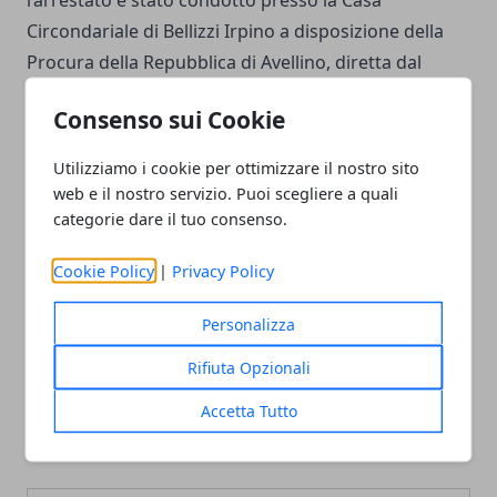
Circondariale di Bellizzi Irpino a disposizione della
Procura della Repubblica di Avellino, diretta dal
Procuratore Dott. Rosario Cantelmo.
Consenso sui Cookie
Utilizziamo i cookie per ottimizzare il nostro sito
web e il nostro servizio. Puoi scegliere a quali
categorie dare il tuo consenso.
Facebook
Twitter
Whatsapp
Cookie Policy
|
Privacy Policy
Personalizza
Articolo Precedente
Articolo Successivo
Rifiuta Opzionali
Giovani, scuola e legalità:
Come non perdersi in
don Ciotti incontra gli
montagna: 8 consigli per
Accetta Tutto
studenti del Liceo Mancini
un'escursione sicura