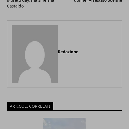
Moretti day, ma si ferma
donne: Arrestato 30enne
Castaldo
Redazione
ARTICOLI CORRELATI