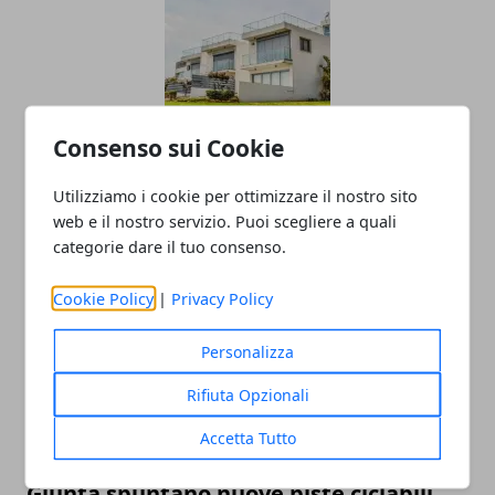
Consenso sui Cookie
La situazione nel 2018 del Mercato
Immobiliare ad Avellino
Utilizziamo i cookie per ottimizzare il nostro sito
web e il nostro servizio. Puoi scegliere a quali
05/01/2019
categorie dare il tuo consenso.
Cookie Policy
|
Privacy Policy
Personalizza
Rifiuta Opzionali
Accetta Tutto
Avellino si rinnova: tra i progetti della
Giunta spuntano nuove piste ciclabili