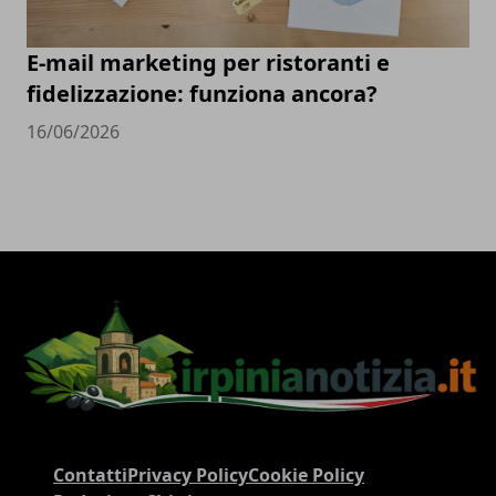
E-mail marketing per ristoranti e
fidelizzazione: funziona ancora?
16/06/2026
Contatti
Privacy Policy
Cookie Policy