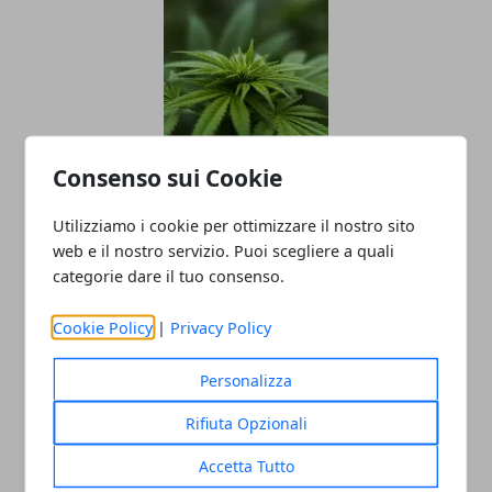
Consenso sui Cookie
Marijuana light sequestrata in Irpinia,
undici quintali distrutti sul posto
Utilizziamo i cookie per ottimizzare il nostro sito
web e il nostro servizio. Puoi scegliere a quali
12/09/2018
categorie dare il tuo consenso.
Cookie Policy
|
Privacy Policy
Personalizza
Rifiuta Opzionali
Accetta Tutto
Banda delle batterie arrestata a