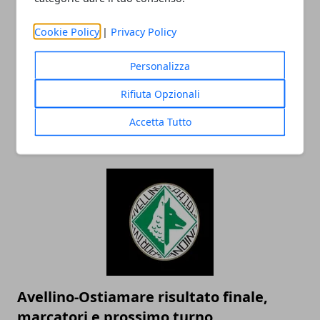
Cookie Policy
|
Privacy Policy
Personalizza
Calcio Serie D 2019, Girone G: risultati
Rifiuta Opzionali
partite 14^ giornata di ritorno e
classifica
Accetta Tutto
31/03/2019
Avellino-Ostiamare risultato finale,
marcatori e prossimo turno