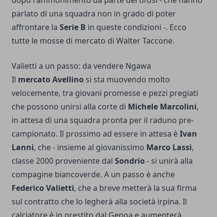
dopo l'ammonimento da parte dei tifosi - che hanno
parlato di una squadra non in grado di poter
affrontare la
Serie B
in queste condizioni -. Ecco
tutte le mosse di mercato di Walter Taccone.
Valietti a un passo: da vendere Ngawa
Il
mercato Avellino
si sta muovendo molto
velocemente, tra giovani promesse e pezzi pregiati
che possono unirsi alla corte di
Michele Marcolini
,
in attesa di una squadra pronta per il raduno pre-
campionato. Il prossimo ad essere in attesa è
Ivan
Lanni
, che - insieme al giovanissimo
Marco Lassi
,
classe 2000 proveniente dal
Sondrio
- si unirà alla
compagine biancoverde. A un passo è anche
Federico Valietti
, che a breve metterà la sua firma
sul contratto che lo legherà alla società irpina. Il
calciatore è in prestito dal Genoa e aumenterà