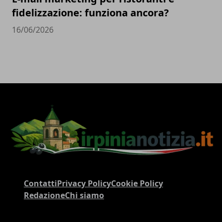
fidelizzazione: funziona ancora?
16/06/2026
Contatti
Privacy Policy
Cookie Policy
Redazione
Chi siamo