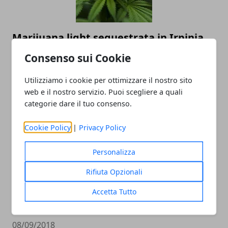
Marijuana light sequestrata in Irpinia,
undici quintali distrutti sul posto
Consenso sui Cookie
12/09/2018
Utilizziamo i cookie per ottimizzare il nostro sito
web e il nostro servizio. Puoi scegliere a quali
categorie dare il tuo consenso.
Cookie Policy
|
Privacy Policy
Personalizza
Rifiuta Opzionali
Banda delle batterie arrestata a
Montefalcione, tentato furto aggravato
Accetta Tutto
e ricettazione
08/09/2018