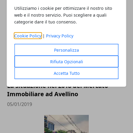
Utilizziamo i cookie per ottimizzare il nostro sito
web e il nostro servizio. Puoi scegliere a quali
ARTICOLI CORRELATI
categorie dare il tuo consenso.
Cookie Policy
|
Privacy Policy
Personalizza
Rifiuta Opzionali
Accetta Tutto
La situazione nel 2018 del Mercato
Immobiliare ad Avellino
05/01/2019