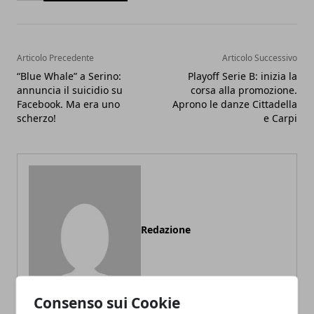
Articolo Precedente
Articolo Successivo
“Blue Whale” a Serino:
Playoff Serie B: inizia la
annuncia il suicidio su
corsa alla promozione.
Facebook. Ma era uno
Aprono le danze Cittadella
scherzo!
e Carpi
Redazione
Consenso sui Cookie