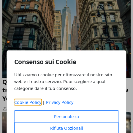
Consenso sui Cookie
Utilizziamo i cookie per ottimizzare il nostro sito
Quando l'Irpinia parte per l'America: sulle
web e il nostro servizio. Puoi scegliere a quali
categorie dare il tuo consenso.
tracce degli emigranti tra le strade di New
York
Cookie Policy
|
Privacy Policy
22/07/2026
Personalizza
Rifiuta Opzionali