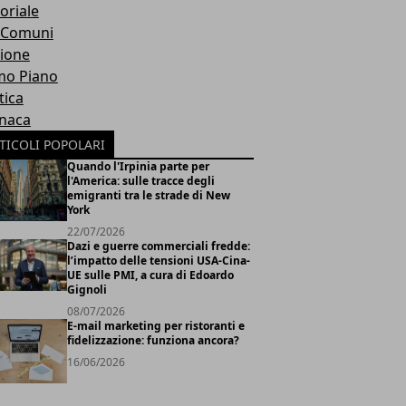
oriale
 Comuni
ione
mo Piano
tica
naca
TICOLI POPOLARI
Quando l'Irpinia parte per
l'America: sulle tracce degli
emigranti tra le strade di New
York
22/07/2026
Dazi e guerre commerciali fredde:
l’impatto delle tensioni USA-Cina-
UE sulle PMI, a cura di Edoardo
Gignoli
08/07/2026
E-mail marketing per ristoranti e
fidelizzazione: funziona ancora?
16/06/2026