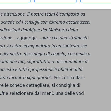
nea la Carrano
– è un settore particolarmente
are attenzione. Il nostro team è composto da
 schede ed i consigli con estrema accuratezza,
dicazioni dell’Aifa e del Ministero della
azione –
aggiunge –
oltre che uno strumento
tori va letto ed inquadrato in un contesto che
ro del nostro messaggio di cautela, che tende a
uotidiane ma, soprattutto, a raccomandare di
cista e tutti i professionisti abilitati alla
iamo incontro ogni giorno
”. Per controllare
e le schede dettagliate, si consiglia di
it
e selezionare dal menù una delle voci