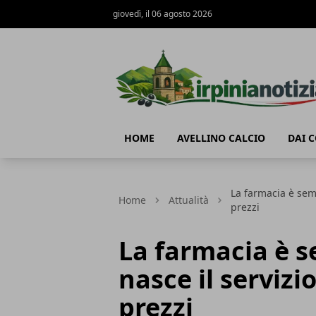
giovedì, il 06 agosto 2026
Irpinianotizia.it
HOME
AVELLINO CALCIO
DAI 
La farmacia è sem
Home
Attualità
prezzi
La farmacia è s
nasce il serviz
prezzi