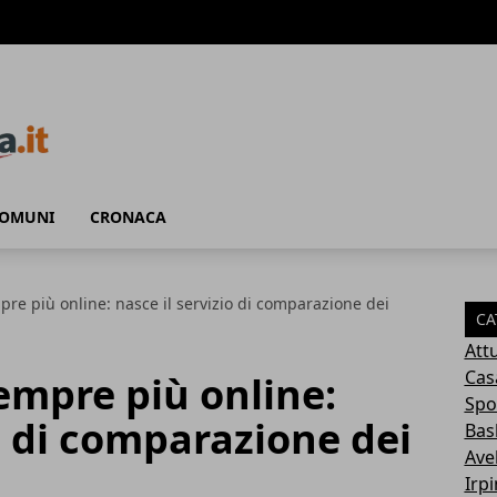
COMUNI
CRONACA
pre più online: nasce il servizio di comparazione dei
CA
Attu
Cas
empre più online:
Spo
io di comparazione dei
Bas
Avel
Irp