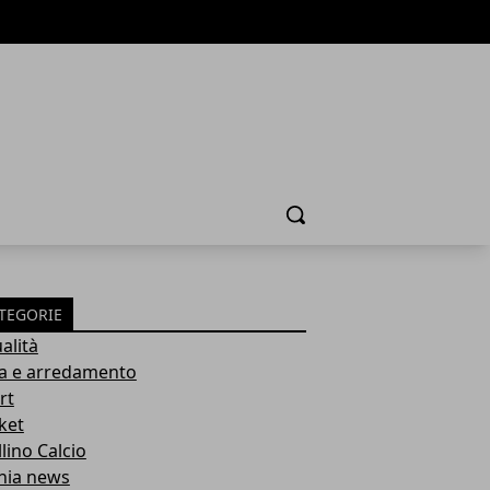
Cerca
TEGORIE
alità
a e arredamento
rt
ket
lino Calcio
inia news