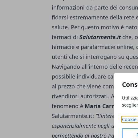
informazioni da parte dei consu
fidarsi estremamente della rete e
salute. Per questo motivo è nato 
farmaci di
Salutarmente.it
che, ol
farmacie e parafarmacie online, 
utenti che si interrogano su que
Navigando all’interno delle recens
possibile individuare caratteristi
Cons
al prezzo che viene comparato in 
rivenditori autorizzati. Ad eviden
Utilizzi
sceglie
fenomeno è
Maria Carrano
, 27e
Salutarmente.it:
“L’interesse degli 
Cookie 
esponenzialmente negli ultimi anni
permettendo al nostro Paese di ad