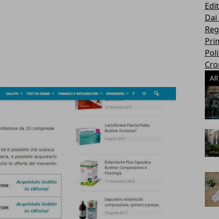
Edit
Dai
Reg
Pri
Poli
Cro
AR