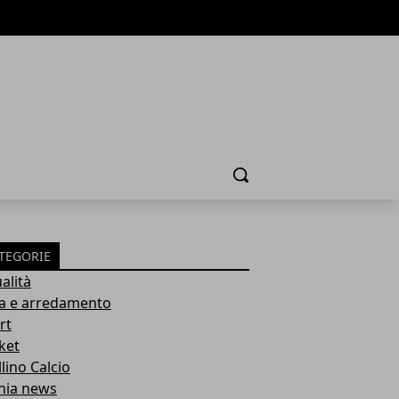
Cerca
TEGORIE
alità
a e arredamento
rt
ket
lino Calcio
inia news