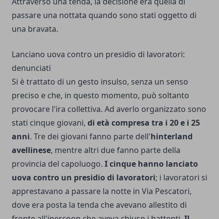
Attraverso una tenda, la decisione era quella di
passare una nottata quando sono stati oggetto di
una bravata.
Lanciano uova contro un presidio di lavoratori:
denunciati
Si è trattato di un gesto insulso, senza un senso
preciso e che, in questo momento, può soltanto
provocare l'ira collettiva. Ad averlo organizzato sono
stati cinque giovani,
di età compresa tra i 20 e i 25
anni
. Tre dei giovani fanno parte dell'
hinterland
avellinese
, mentre altri due fanno parte della
provincia del capoluogo.
I cinque hanno lanciato
uova contro un presidio di lavoratori
; i lavoratori si
apprestavano a passare la notte in Via Pescatori,
dove era posta la tenda che avevano allestito di
fronte all'ipercoop che aveva chiuso i battenti.
Il