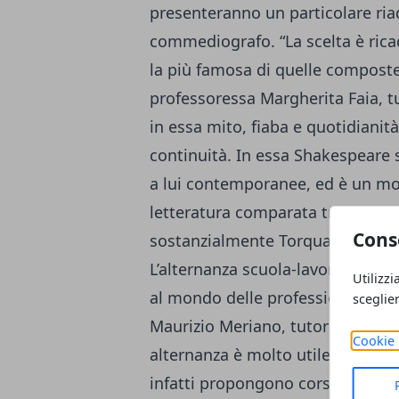
presenteranno un particolare ri
commediografo. “La scelta è ri
la più famosa di quelle composte 
professoressa Margherita Faia, tu
in essa mito, fiaba e quotidianit
continuità. In essa Shakespeare 
a lui contemporanee, ed è un mod
letteratura comparata tra il teatr
Cons
sostanzialmente Torquato Tasso, e
L’alternanza scuola-lavoro è uno 
Utilizzi
al mondo delle professioni e alle
sceglie
Maurizio Meriano, tutor del proget
Cookie 
alternanza è molto utile ai fini d
infatti propongono corsi teatrali