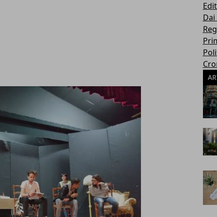
Edit
Dai
Reg
Pri
Poli
Cro
AR