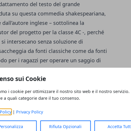
adattamento del testo del grande
caduta su questa commedia shakespeariana,
dall’autore inglese – sottolinea la
tor del progetto per la classe 4C -, perché
à si intersecano senza soluzione di
saccheggia da fonti classiche come da fonti
o per i ragazzi per operare un saggio di
o di fine Cinquecento, che in Italia significa
enso sui Cookie
 il miglior teatro di età elisabettiana”.
strumento per avvicinare i giovani studenti
amo i cookie per ottimizzare il nostro sito web e il nostro servizio.
 realtà produttive, come spiega il professor
re a quali categorie dare il tuo consenso.
to per la classe 4B: “L’attività teatrale di
Policy
|
Privacy Policy
ei futuri impegni lavorativi. Molte aziende
 per migliorare le capacità di problem-
Personalizza
Rifiuta Opzionali
Accetta Tut