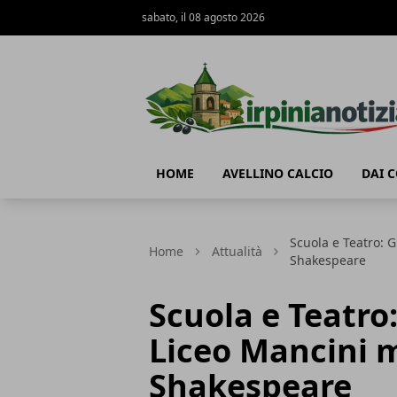
sabato, il 08 agosto 2026
Irpinianotizia.it
HOME
AVELLINO CALCIO
DAI 
Scuola e Teatro: 
Home
Attualità
Shakespeare
Scuola e Teatro:
Liceo Mancini 
Shakespeare