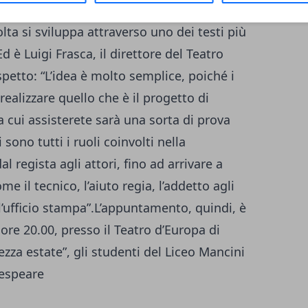
e didattico che diventa una vera e propria
lta si sviluppa attraverso uno dei testi più
 è Luigi Frasca, il direttore del Teatro
petto: “L’idea è molto semplice, poiché i
alizzare quello che è il progetto di
a cui assisterete sarà una sorta di prova
 sono tutti i ruoli coinvolti nella
l regista agli attori, fino ad arrivare a
 il tecnico, l’aiuto regia, l’addetto agli
 l’ufficio stampa”.L’appuntamento, quindi, è
e ore 20.00, presso il Teatro d’Europa di
zza estate”, gli studenti del Liceo Mancini
kespeare