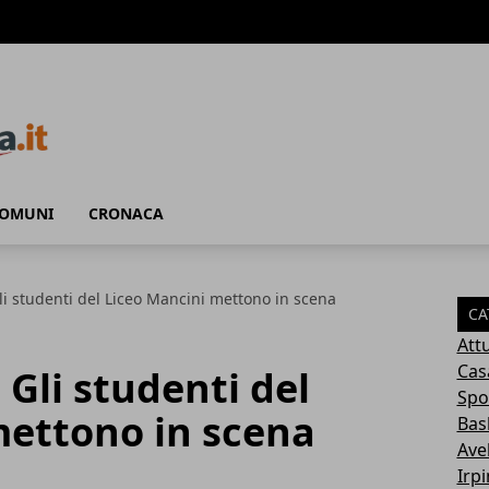
COMUNI
CRONACA
Gli studenti del Liceo Mancini mettono in scena
CA
Attu
Cas
 Gli studenti del
Spo
mettono in scena
Bas
Avel
Irp