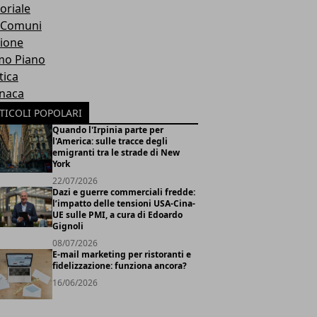
oriale
 Comuni
ione
mo Piano
tica
naca
TICOLI POPOLARI
Quando l'Irpinia parte per
l'America: sulle tracce degli
emigranti tra le strade di New
York
22/07/2026
Dazi e guerre commerciali fredde:
l’impatto delle tensioni USA-Cina-
UE sulle PMI, a cura di Edoardo
Gignoli
08/07/2026
E-mail marketing per ristoranti e
fidelizzazione: funziona ancora?
16/06/2026