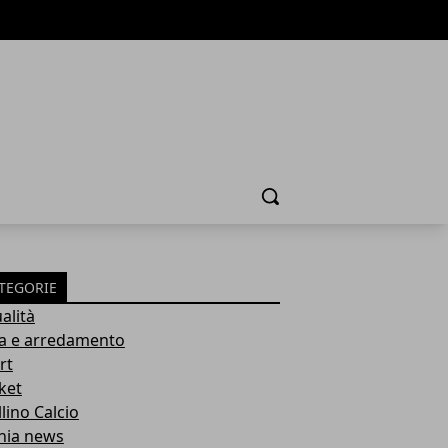
Cerca
TEGORIE
alità
a e arredamento
rt
ket
lino Calcio
inia news