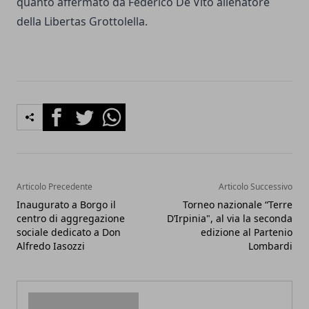
quanto affermato da Federico De Vito allenatore
della Libertas Grottolella.
Facebook
Twitter
Whatsapp
Articolo Precedente
Articolo Successivo
Inaugurato a Borgo il
Torneo nazionale “Terre
centro di aggregazione
D’Irpinia", al via la seconda
sociale dedicato a Don
edizione al Partenio
Alfredo Iasozzi
Lombardi