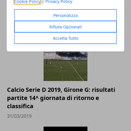
Cookie Policy
|
Privacy Policy
Mondiale di Basket: dove può arrivare
Personalizza
l'Italia di Meo Sacchetti?
27/06/2019
Rifiuta Opzionali
Accetta Tutto
Calcio Serie D 2019, Girone G: risultati
partite 14^ giornata di ritorno e
classifica
31/03/2019