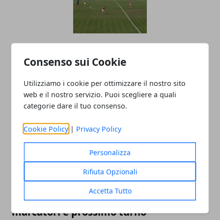
Calcio Serie D 2019, Girone G: risultati
Consenso sui Cookie
partite 14^ giornata di ritorno e
classifica
Utilizziamo i cookie per ottimizzare il nostro sito
31/03/2019
web e il nostro servizio. Puoi scegliere a quali
categorie dare il tuo consenso.
Cookie Policy
|
Privacy Policy
Personalizza
Rifiuta Opzionali
Accetta Tutto
Avellino-Ostiamare risultato finale,
marcatori e prossimo turno