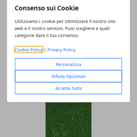
Consenso sui Cookie
Utilizziamo i cookie per ottimizzare il nostro sito
web e il nostro servizio. Puoi scegliere a quali
categorie dare il tuo consenso.
Cookie Policy
|
Privacy Policy
Avellino-Ostiamare risultato finale,
Personalizza
marcatori e prossimo turno
Rifiuta Opzionali
31/03/2019
Accetta Tutto