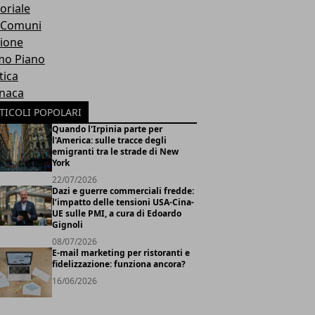
oriale
 Comuni
ione
mo Piano
tica
naca
TICOLI POPOLARI
Quando l'Irpinia parte per
l'America: sulle tracce degli
emigranti tra le strade di New
York
22/07/2026
Dazi e guerre commerciali fredde:
l’impatto delle tensioni USA-Cina-
UE sulle PMI, a cura di Edoardo
Gignoli
08/07/2026
E-mail marketing per ristoranti e
fidelizzazione: funziona ancora?
16/06/2026