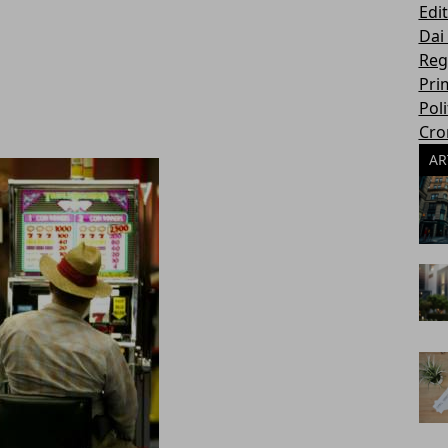
Edit
Dai
Reg
Pri
Poli
Cro
AR