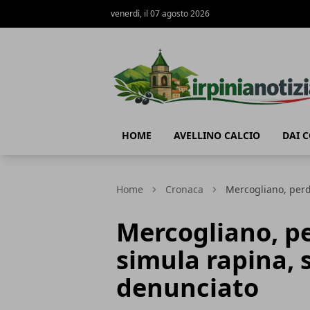
venerdì, il 07 agosto 2026
Irpinianotizia.it
HOME
AVELLINO CALCIO
DAI 
Home
Cronaca
Mercogliano, perd
Mercogliano, pe
simula rapina, 
denunciato