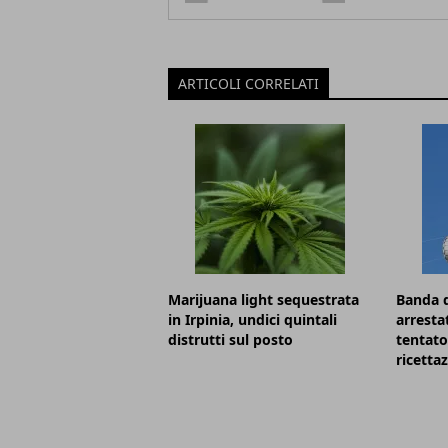
ARTICOLI CORRELATI
Marijuana light sequestrata
Banda d
in Irpinia, undici quintali
arresta
distrutti sul posto
tentato
ricetta