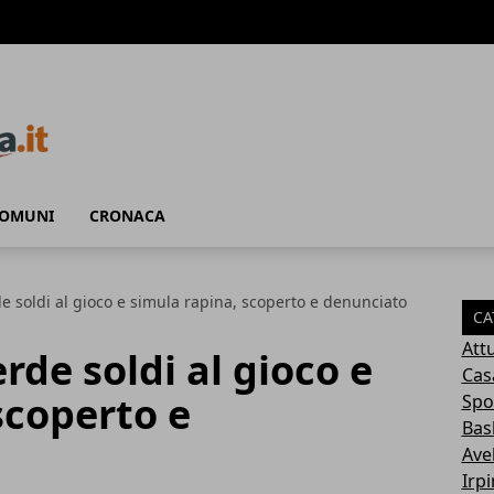
COMUNI
CRONACA
e soldi al gioco e simula rapina, scoperto e denunciato
CA
Attu
rde soldi al gioco e
Cas
scoperto e
Spo
Bas
Avel
Irp