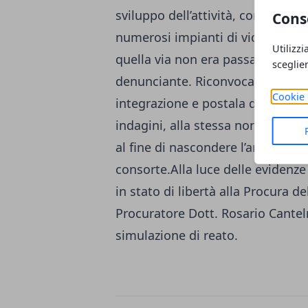
sviluppo dell’attività, condotta p
Cons
numerosi impianti di videosorvegl
Utilizzi
quella via non era passato alcu
sceglie
denunciante. Riconvocata la sig
Cookie 
integrazione e postala di fronte 
indagini, alla stessa non restav
al fine di nascondere l’ammanco 
consorte.Alla luce delle evidenz
in stato di libertà alla Procura de
Procuratore Dott. Rosario Cantel
simulazione di reato.