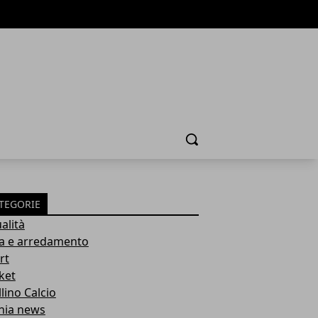
Cerca
TEGORIE
alità
a e arredamento
rt
ket
lino Calcio
inia news